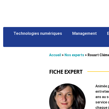
Technologies numériques
Management
Accueil
>
Nos experts
>
Rouart Clém
FICHE EXPERT
Animée p
entretie
ans au s
service 
chaque j