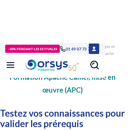
>
Formations
>
Technologies numériques
>
formation Langages et
01 49 07 73 73
-30% PENDANT LES ESTIVALES
développement
>
formation Java, Jakarta EE
>
formation Apache
Camel, mise en œuvre
>
test-prérequis
Formation Apache Camel, mise en
œuvre (APC)
Testez vos connaissances pour
valider les prérequis