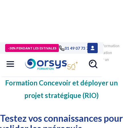
>
Formations
>
Management - Développement personnel
>
formation
01 49 07 73 73
-30% PENDANT LES ESTIVALES
Management : leadership et conduite du changement
>
formation
Conduite du changement
>
formation Concevoir et déployer un
projet stratégique
>
test-prérequis
Formation Concevoir et déployer un
projet stratégique (RIO)
Testez vos connaissances pour