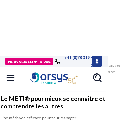
+41 (0)78 319 46
> Formations
>
Management - Développement personnel
>
NOUVEAUX CLIENTS -20%
Management : pratiques avancées
>
Maîtriser sa communication, ses
24
émotions et son relationnel
>
Formation Le MBTI® pour mieux se
connaître et comprendre les autres
Le MBTI® pour mieux se connaître et
comprendre les autres
Une méthode efficace pour tout manager