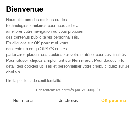
Bienvenue
Nous utilisons des cookies ou des
technologies similaires pour nous aider à
améliorer votre navigation ou vous proposer
des contenus publicitaires personnalisés.
En cliquant sur
OK pour moi
vous
consentez à ce qu’ORSYS ou ses
partenaires placent des cookies sur votre matériel pour ces finalités.
Pour refuser, cliquez simplement sur
Non merci.
Pour découvrir le
détail des cookies utilisés et personnaliser votre choix, cliquez sur
Je
© 2026 ORSYS
choisis
.
Mentions légales
Lire la politique de confidentialité
Politique de protection des données personnelles
Consentements certifiés par
CGV
Non merci
Je choisis
OK pour moi
Axeptio consent
Plateforme de Gestion du Consentement : Personnalisez vos O
Notre plateforme vous permet d'adapter et de gérer vos paramètr