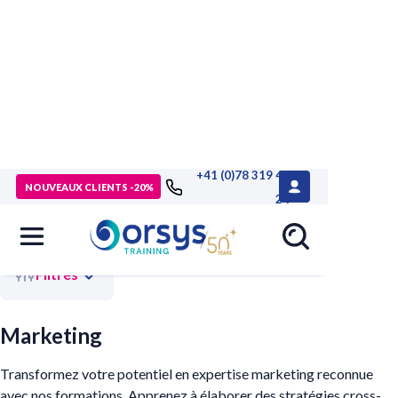
+41 (0)78 319 46
>
Accueil
>
Compétences métiers
> Marketing
NOUVEAUX CLIENTS -20%
24
Filtres
Marketing
Transformez votre potentiel en expertise marketing reconnue
avec nos formations. Apprenez à élaborer des stratégies cross-