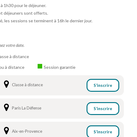
 à 1h30 pour le déjeuner.
et déjeuners sont offerts.
é, les sessions se terminent à 16h le dernier jour.
ssez votre date.
asse à distance
ou à distance
Session garantie
Classe à distance
S’inscrire
Paris La Défense
S’inscrire
Aix-en-Provence
S’inscrire