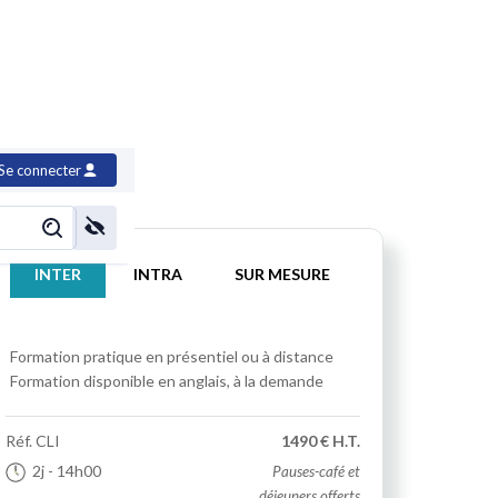
ation client
Se connecter
INTER
INTRA
SUR MESURE
Formation pratique
en présentiel ou à distance
Formation disponible en anglais, à la demande
Réf.
CLI
1490 € H.T.
2j
- 14h00
Pauses-café et
déjeuners offerts