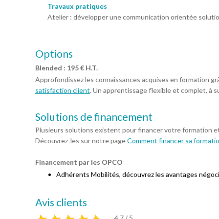
Travaux pratiques
Atelier : développer une communication orientée solution.
Options
Blended : 195 € H.T.
Approfondissez les connaissances acquises en formation gr
satisfaction client
. Un apprentissage flexible et complet, à s
Solutions de financement
Plusieurs solutions existent pour financer votre formation e
Découvrez-les sur notre page
Comment financer sa formati
Financement par les OPCO
Adhérents Mobilités, découvrez les avantages négoc
Avis clients
4,7 / 5