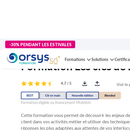
> Formations
>
Compétences métiers
>
Immobilier et urbanism
-30% PENDANT LES ESTIVALES
Formations
Solutions
Certific
Formation Les clés de l
4,7 / 5
Voir le
Formation éligible au financement Mobilités
Cette formation vous permet de découvrir les enjeux de l
client dans vos activités métier et utiliser des techniq
réponses les plus adaptées aux attentes de vos interlocu