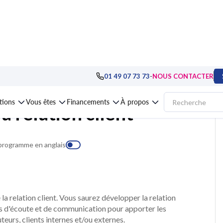
e
>
Management, direction d'équipe et d'agence
>
Formation Les clés de la rel
-
01 49 07 73 73
NOUS CONTACTER
ations
Vous êtes
Financements
À propos
a relation client
 programme en anglais
a relation client. Vous saurez développer la relation
ues d'écoute et de communication pour apporter les
teurs, clients internes et/ou externes.