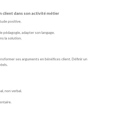
n client dans son activité métier
itude positive.
 de pédagogie, adapter son langage.
ns la solution.
ransformer ses arguments en bénéfices client. Définir un
éels.
al, non verbal.
ntaire.