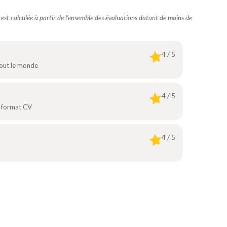
e est calculée à partir de l’ensemble des évaluations datant de moins de
4 / 5
tout le monde
4 / 5
e format CV
4 / 5