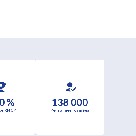
0 %
138 000
te RNCP
Personnes formées