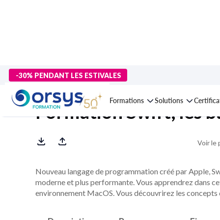
> Formations
>
Technologies numériques
>
Langages et dévelo
-30% PENDANT LES ESTIVALES
Formations
Solutions
Certific
Formation Swift, les b
Voir le
Nouveau langage de programmation créé par Apple, Swi
moderne et plus performante. Vous apprendrez dans cet
environnement MacOS. Vous découvrirez les concepts de