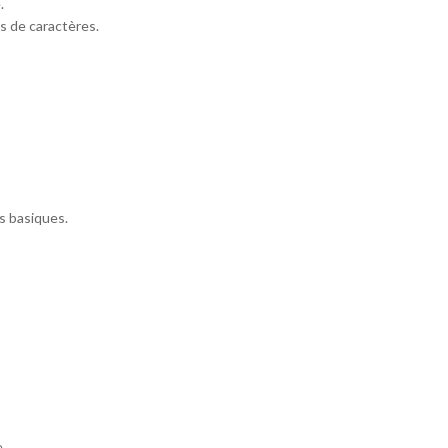
.
es de caractères.
es basiques.
.