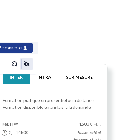
es du langage
Se connecter
INTER
INTRA
SUR MESURE
Formation pratique
en présentiel ou à distance
Formation disponible en anglais, à la demande
Réf.
FIW
1500 € H.T.
2j
- 14h00
Pauses-café et
déjeuners offerts