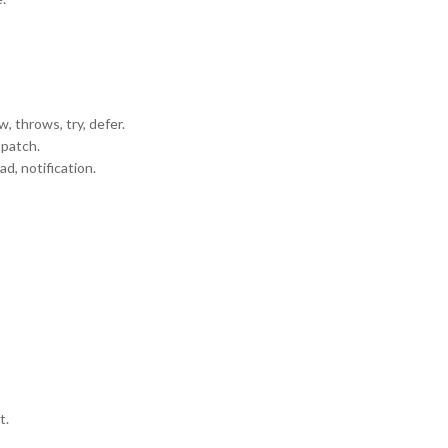
w, throws, try, defer.
spatch.
d, notification.
t.