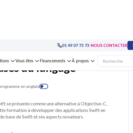
ppement
>
iOS, Android, multiplateformes mobiles
>
Formation Swift, les bas
-
01 49 07 73 73
NOUS CONTACTER
ations
Vous êtes
Financements
À propos
ases du langage
 programme en anglais
ft se présente comme une alternative à Objective-C,
te formation à développer des applications Swift en
 base de Swift et ses aspects novateurs.