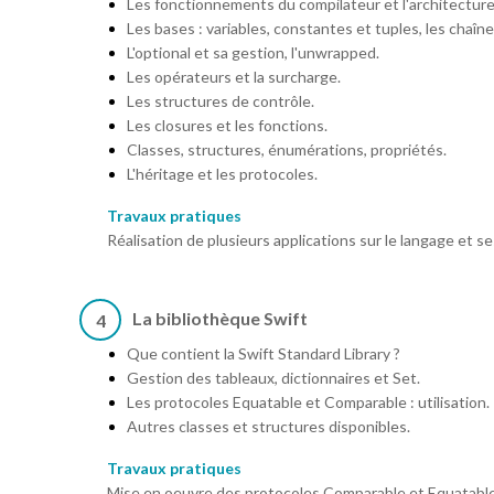
Les fonctionnements du compilateur et l'architecture
Les bases : variables, constantes et tuples, les chaîn
L'optional et sa gestion, l'unwrapped.
Les opérateurs et la surcharge.
Les structures de contrôle.
Les closures et les fonctions.
Classes, structures, énumérations, propriétés.
L'héritage et les protocoles.
Travaux pratiques
Réalisation de plusieurs applications sur le langage et s
La bibliothèque Swift
4
Que contient la Swift Standard Library ?
Gestion des tableaux, dictionnaires et Set.
Les protocoles Equatable et Comparable : utilisation.
Autres classes et structures disponibles.
Travaux pratiques
Mise en oeuvre des protocoles Comparable et Equatable