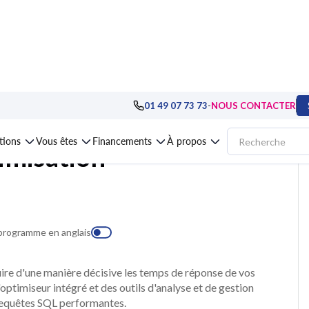
nnées, SGBD
>
Oracle Database
>
Formation Oracle, optimisation d'applicati
-
01 49 07 73 73
NOUS CONTACTER
ations
Vous êtes
Financements
À propos
imisation
 programme en anglais
uire d'une manière décisive les temps de réponse de vos
ptimiseur intégré et des outils d'analyse et de gestion
requêtes SQL performantes.