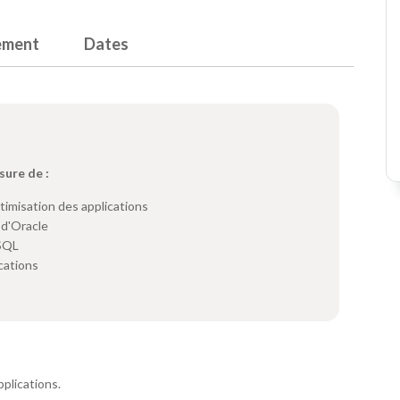
ement
Dates
sure de :
ptimisation des applications
 d'Oracle
 SQL
cations
plications.