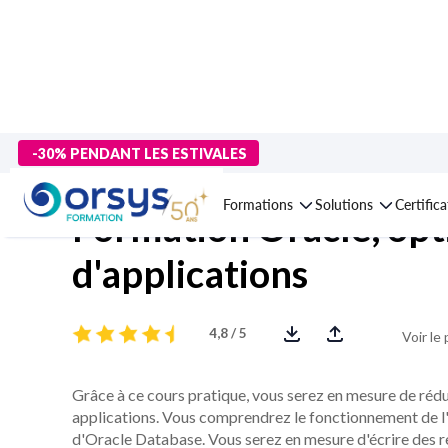
> Formations
>
Technologies numériques
>
Data : bases de do
-30% PENDANT LES ESTIVALES
Formations
Solutions
Certific
Formation Oracle, opt
d'applications
4,8 / 5
Voir le
Grâce à ce cours pratique, vous serez en mesure de réd
applications. Vous comprendrez le fonctionnement de l'o
d'Oracle Database. Vous serez en mesure d'écrire des 