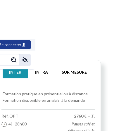
ons
Se connecter
INTER
INTRA
SUR MESURE
Formation pratique
en présentiel ou à distance
Formation disponible en anglais, à la demande
Réf.
OPT
2760 € H.T.
4j
- 28h00
Pauses-café et
déjeuners offerts