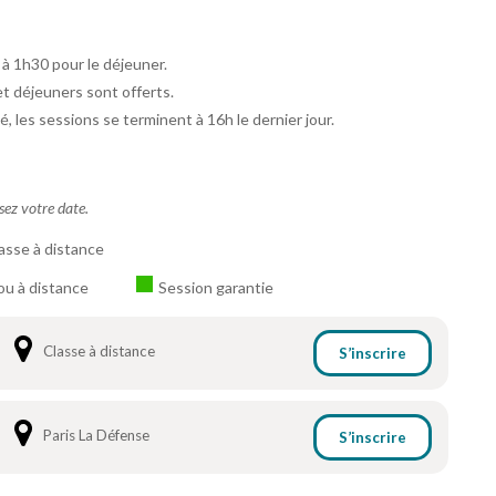
 à 1h30 pour le déjeuner.
et déjeuners sont offerts.
é, les sessions se terminent à 16h le dernier jour.
ssez votre date.
asse à distance
ou à distance
Session garantie
Classe à distance
S’inscrire
Paris La Défense
S’inscrire