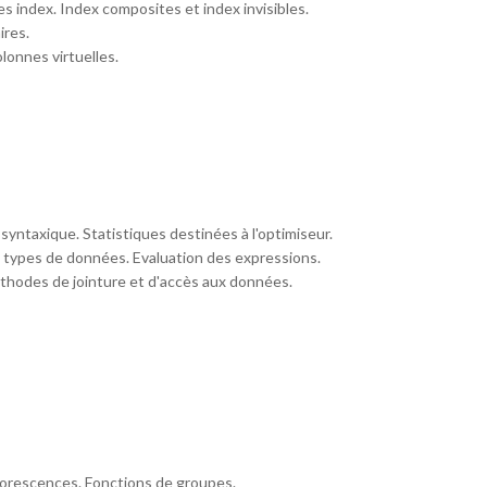
s index. Index composites et index invisibles.
ires.
lonnes virtuelles.
yntaxique. Statistiques destinées à l'optimiseur.
 types de données. Evaluation des expressions.
thodes de jointure et d'accès aux données.
rborescences. Fonctions de groupes.