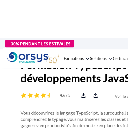
> Formations
>
Technologies numériques
>
Technologies web
>
-30% PENDANT LES ESTIVALES
Formations
Solutions
Certific
Formation TypeScript 
développements JavaS
4,6 / 5
Voir le
Vous découvrirez le langage TypeScript, la surcouche 
comprendrez le typage, vous maîtriserez les classes et 
gagnerez en productivité afin de mettre en place des in