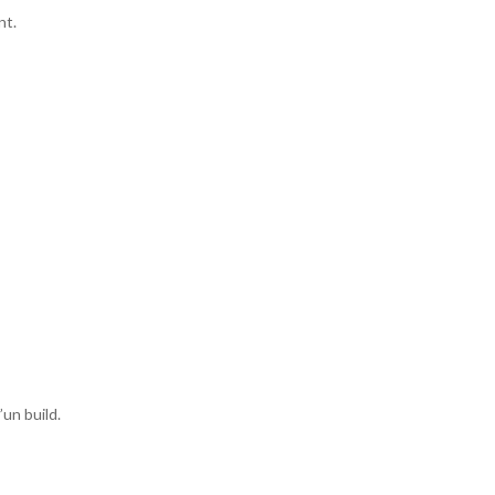
nt.
un build.