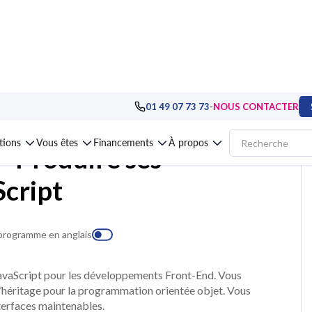
Front-end : le web côté client
>
Formation TypeScript - Produire ses dévelo
-
01 49 07 73 73
NOUS CONTACTER
ations
Vous êtes
Financements
À propos
- Produire ses
cript
 programme en anglais
JavaScript pour les développements Front-End. Vous
l’héritage pour la programmation orientée objet. Vous
terfaces maintenables.