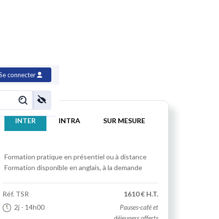
ppements JavaScript
Se connecter
INTER
INTRA
SUR MESURE
Formation pratique
en présentiel ou à distance
Formation disponible en anglais, à la demande
Réf.
TSR
1610 € H.T.
2j
- 14h00
Pauses-café et
déjeuners offerts