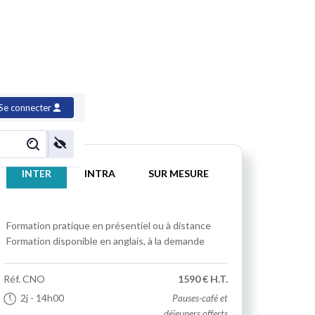
urable des achats
Se connecter
INTER
INTRA
SUR MESURE
Formation pratique
en présentiel ou à distance
Formation disponible en anglais, à la demande
Réf.
CNO
1590 € H.T.
2j
- 14h00
Pauses-café et
déjeuners offerts