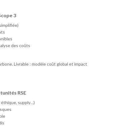
 Scope 3
implifiée)
ats
onibles
nalyse des coûts
rbone. Livrable : modèle coût global et impact
rtunités RSE
 éthique, supply…)
isques
ble
dis