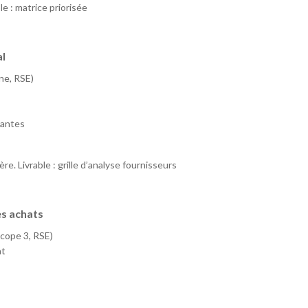
e : matrice priorisée
al
one, RSE)
nantes
re. Livrable : grille d’analyse fournisseurs
es achats
Scope 3, RSE)
at