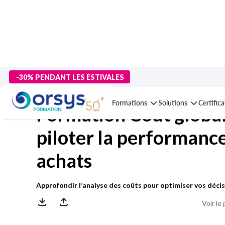
> Formations
>
Compétences métiers
>
Achats, services généra
-30% PENDANT LES ESTIVALES
Formations
Solutions
Certific
Formation Coût global
piloter la performanc
achats
Approfondir l’analyse des coûts pour optimiser vos déci
Voir le