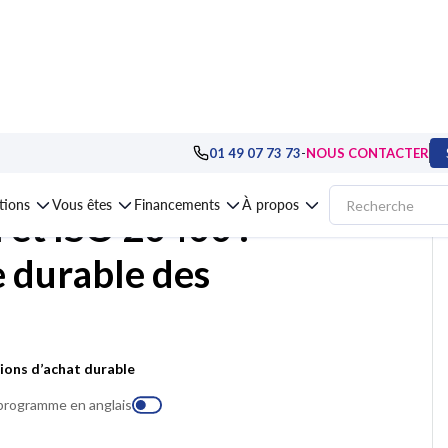
ux
>
Achats
>
Formation Coût global et ISO 20400 : piloter la performance d
-
01 49 07 73 73
NOUS CONTACTER
ations
Vous êtes
Financements
À propos
 et ISO 20400 :
e durable des
sions d’achat durable
 programme en anglais