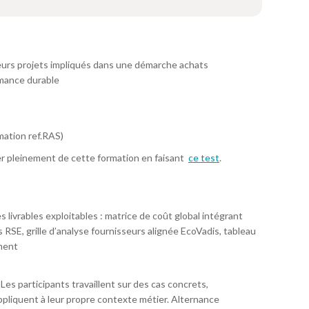
urs projets impliqués dans une démarche achats
rmance durable
mation ref.RAS)
er pleinement de cette formation en faisant
ce test
.
 livrables exploitables : matrice de coût global intégrant
 RSE, grille d’analyse fournisseurs alignée EcoVadis, tableau
ement
Les participants travaillent sur des cas concrets,
ppliquent à leur propre contexte métier. Alternance