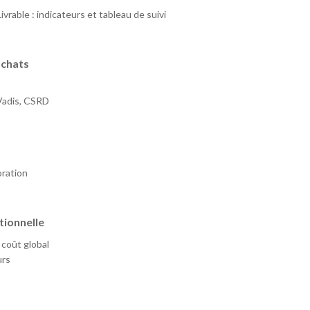
rable : indicateurs et tableau de suivi
achats
oVadis, CSRD
oration
tionnelle
 coût global
urs