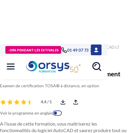
> Formations
>
Technologies numériques
>
Formation AutoCAD LT
01 49 07 73 73
-30% PENDANT LES ESTIVALES
Dessin 2D, perfectionnement
AutoCAD LT Dessin 2D, perfectionnement
Examen de certification TOSA® à distance, en option
4,4 / 5
Voir le programme en anglais
A l’issue de cette formation, vous maîtriserez les
fonctionnalités du logiciel AutoCAD et saurez produire tout ou