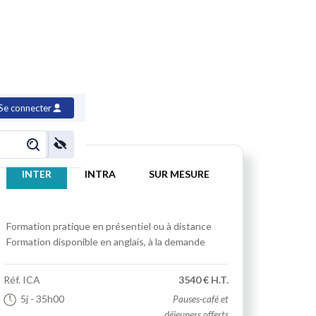
n continue
Se connecter
INTER
INTRA
SUR MESURE
Formation pratique
en présentiel ou à distance
Formation disponible en anglais, à la demande
Réf.
ICA
3540 € H.T.
5j
- 35h00
Pauses-café et
déjeuners offerts