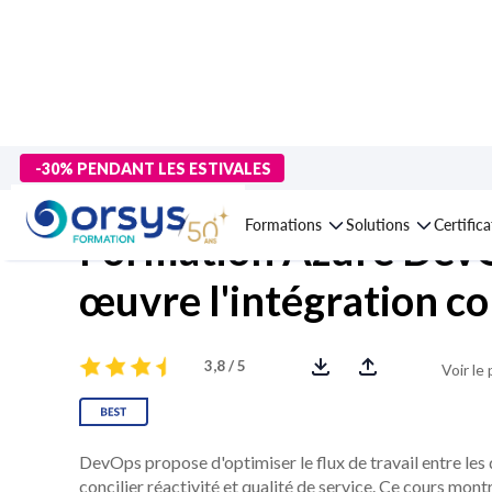
> Formations
>
Technologies numériques
>
Virtualisation, Clou
-30% PENDANT LES ESTIVALES
Formations
Solutions
Certific
Formation Azure DevO
œuvre l'intégration c
3,8 / 5
Voir le
DevOps propose d'optimiser le flux de travail entre les
concilier réactivité et qualité de service. Ce cours mon