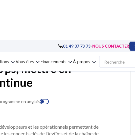
d, Devops
>
DevOps
>
Formation Azure DevOps, mettre en œuvre l'intégratio
-
01 49 07 73 73
NOUS CONTACTER
ations
Vous êtes
Financements
À propos
ps, mettre en
ontinue
 programme en anglais
 développeurs et les opérationnels permettant de
tre les concepts clés de DevOps et de la chaîne de