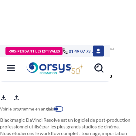
> Formations
>
Technologies numériques
>
Formation DaVinci
01 49 07 73 73
-30% PENDANT LES ESTIVALES
Resolve, postproduction vidéo
DaVinci Resolve, postproduction vidéo
Voir le programme en anglais
Blackmagic DaVinci Resolve est un logiciel de post-production
professionnel utilisé par les plus grands studios de cinéma.
Nous étudierons le workflow complet : tournage, importation