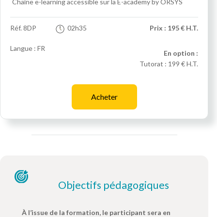
Chaîne e-learning accessible sur la E-academy by ORSYS
Réf.
8DP
02h35
Prix : 195 € H.T.
Langue : FR
En option :
Tutorat :
199 € H.T.
Acheter
Objectifs pédagogiques
À l’issue de la formation, le participant sera en