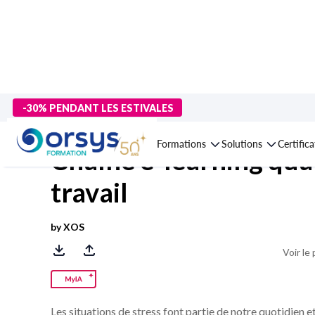
> Formations
>
Management - Développement personnel
>
RSE 
-30% PENDANT LES ESTIVALES
Formations
Solutions
Certific
Chaîne e-learning qual
travail
by XOS
Voir le
Les situations de stress font partie de notre quotidien 