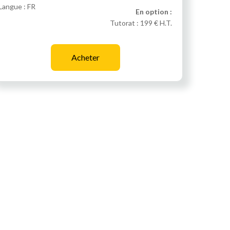
Langue : FR
En option :
Tutorat :
199 € H.T.
Acheter