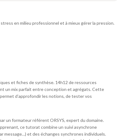
tress en milieu professionnel et à mieux gérer la pression.
ratiques et fiches de synthèse. 14h12 de ressources
t un mix parfait entre conception et agrégats. Cette
permet d’approfondir les notions, de tester vos
par un formateur référent ORSYS, expert du domaine.
pprenant, ce tutorat combine un suivi asynchrone
 par message…) et des échanges synchrones individuels.