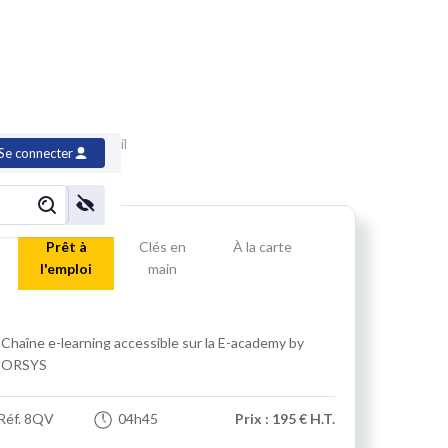
alité de vie au travail
Se connecter
Prêt à
Clés en
À la carte
l'emploi
main
Chaîne e-learning accessible sur la E-academy by
ORSYS
Réf.
8QV
04h45
Prix : 195 € H.T.