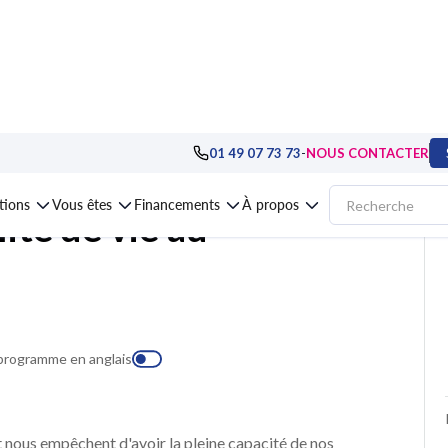
: dimension sociale
>
Santé, sécurité et QVT
>
Formation Chaîne e-learning qu
-
01 49 07 73 73
NOUS CONTACTER
ations
Vous êtes
Financements
À propos
ité de vie au
 programme en anglais
et nous empêchent d'avoir la pleine capacité de nos