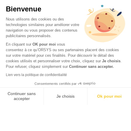
Bienvenue
Nous utilisons des cookies ou des
technologies similaires pour améliorer votre
navigation ou vous proposer des contenus
publicitaires personnalisés.
En cliquant sur
OK pour moi
vous
consentez à ce qu’ORSYS ou ses partenaires placent des cookies
sur votre matériel pour ces finalités. Pour découvrir le détail des
© 2026 ORSYS
cookies utilisés et personnaliser votre choix, cliquez sur
Je choisis
.
Mentions légales
Pour refuser, cliquez simplement sur
Continuer sans accepter.
Protection des données personnelles
Lien vers la politique de confidentialité
CGV
Consentements certifiés par
Accessibilité : partiellement conforme (62 %) – Consulter
la déclaration d’accessibilité
Continuer sans
Je choisis
Ok pour moi
accepter
Axeptio consent
Plateforme de Gestion du Consentement : Personnalisez vos Options
Notre plateforme vous permet d'adapter et de gérer vos paramètres de 