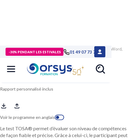
> Formations
>
Compétences métiers
>
Formation TOSA® Word,
01 49 07 73 73
-30% PENDANT LES ESTIVALES
évaluation
TOSA® Word, évaluation
Rapport personnalisé inclus
Voir le programme en anglais
Le test TOSA® permet d’évaluer son niveau de compétences
de façon fiable et précise. Grâce à celui-ci, le participant peut