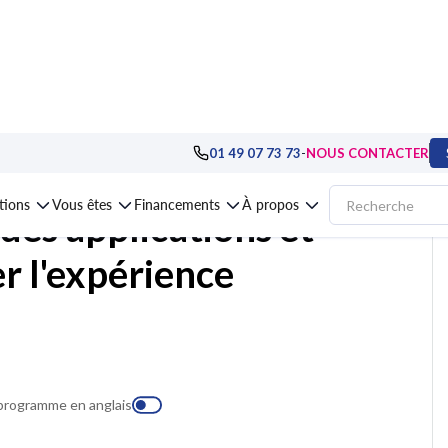
ppement
>
iOS, Android, multiplateformes mobiles
>
Formation Ergonomie des a
-
01 49 07 73 73
NOUS CONTACTER
ations
Vous êtes
Financements
À propos
es applications et
er l'expérience
 programme en anglais