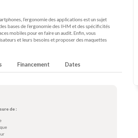
rtphones, l’ergonomie des applications est un sujet
des bases de l’ergonomie des IHM et des spécificités
aces mobiles pour en faire un audit. Enfin, vous
isateurs et leurs besoins et proposer des maquettes
s
Financement
Dates
sure de :
e
ique
eur