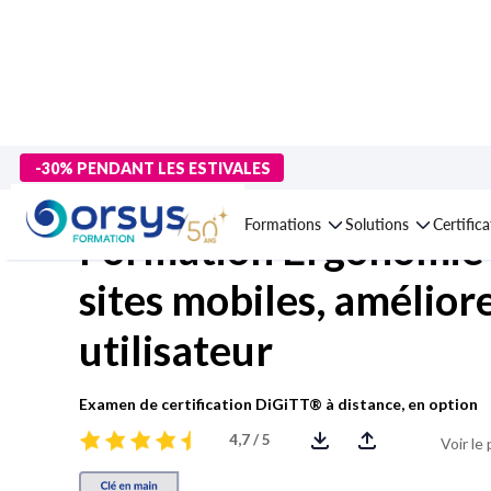
> Formations
>
Technologies numériques
>
Langages et dévelo
-30% PENDANT LES ESTIVALES
Formations
Solutions
Certific
Formation Ergonomie d
sites mobiles, amélior
utilisateur
Examen de certification DiGiTT® à distance, en option
4,7 / 5
Voir le