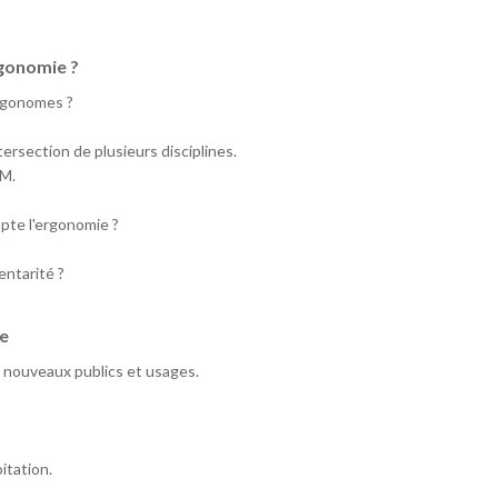
rgonomie ?
ergonomes ?
tersection de plusieurs disciplines.
HM.
mpte l'ergonomie ?
entarité ?
e
s, nouveaux publics et usages.
itation.