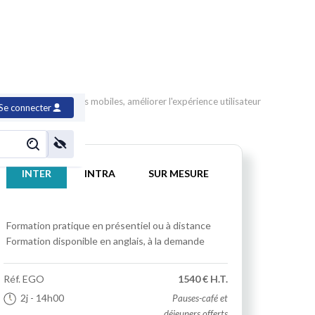
pplications et sites mobiles, améliorer l'expérience utilisateur
Se connecter
INTER
INTRA
SUR MESURE
Formation pratique
en présentiel ou à distance
Formation disponible en anglais, à la demande
Réf.
EGO
1540 € H.T.
2j
- 14h00
Pauses-café et
déjeuners offerts