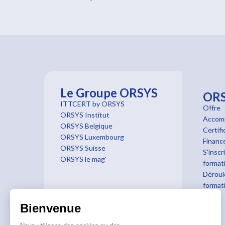
Le Groupe ORSYS
OR
ITTCERT by ORSYS
Offre
ORSYS Institut
Accom
ORSYS Belgique
Certifi
ORSYS Luxembourg
Finan
ORSYS Suisse
S'inscr
ORSYS le mag'
format
Déroul
format
Bienvenue