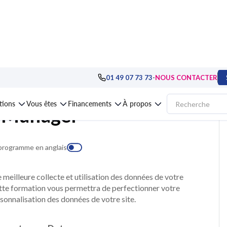
arketing, visibilité, référencement
>
Formation Google Tag Manager
-
01 49 07 73 73
NOUS CONTACTER
ations
Vous êtes
Financements
À propos
g Manager
 programme en anglais
meilleure collecte et utilisation des données de votre
ette formation vous permettra de perfectionner votre
sonnalisation des données de votre site.