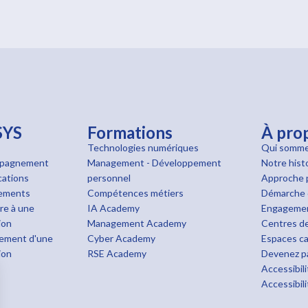
SYS
Formations
À pro
Technologies numériques
Qui somme
pagnement
Management - Développement
Notre hist
cations
personnel
Approche 
cements
Compétences métiers
Démarche 
ire à une
IA Academy
Engageme
ion
Management Academy
Centres de
ement d'une
Cyber Academy
Espaces ca
ion
RSE Academy
Devenez pa
Accessibil
Accessibil