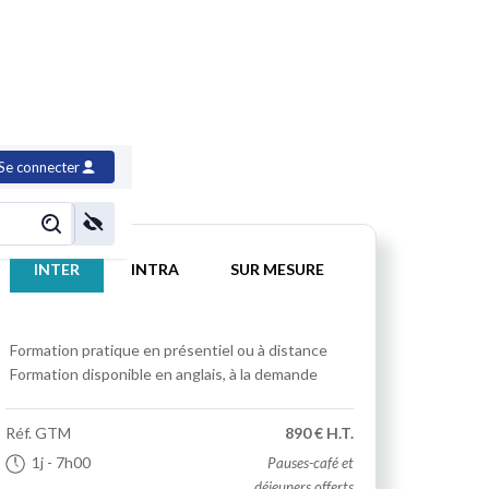
Se connecter
INTER
INTRA
SUR MESURE
Formation pratique
en présentiel ou à distance
Formation disponible en anglais, à la demande
Réf.
GTM
890 € H.T.
1j
- 7h00
Pauses-café et
déjeuners offerts