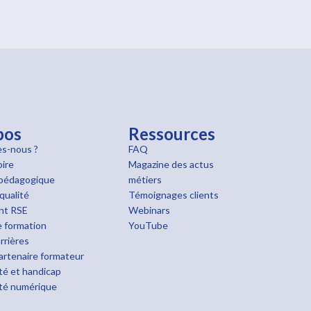
pos
Ressources
s-nous ?
FAQ
oire
Magazine des actus
pédagogique
métiers
qualité
Témoignages clients
nt RSE
Webinars
 formation
YouTube
rrières
rtenaire formateur
ité et handicap
ité numérique