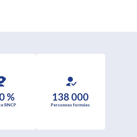
0 %
138 000
te RNCP
Personnes formées