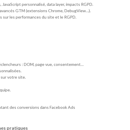
es, JavaScript personnalisé, data layer, impacts RGPD.
ges avancés GTM (extensions Chrome, DebugView…).
s sur les performances du site et le RGPD.
e déclencheurs : DOM, page vue, consentement…
sonnalisées.
sur votre site.
équipe.
ntant des conversions dans Facebook Ads
nnes pratiques