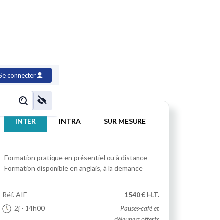
Se connecter
INTER
INTRA
SUR MESURE
Formation pratique
en présentiel ou à distance
Formation disponible en anglais, à la demande
Réf.
AIF
1540 € H.T.
2j
- 14h00
Pauses-café et
déjeuners offerts