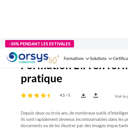
> Formations
>
Compétences métiers
>
Formation
>
Formation 
-30% PENDANT LES ESTIVALES
Formations
Solutions
Certific
Formation L'IA en form
pratique
4,5 / 5
Voir le
Depuis deux ou trois ans, de nombreux outils d’intelligenc
Ils sont rapidement devenus incontournables dans les pro
documents ou de les illustrer par des images impactant