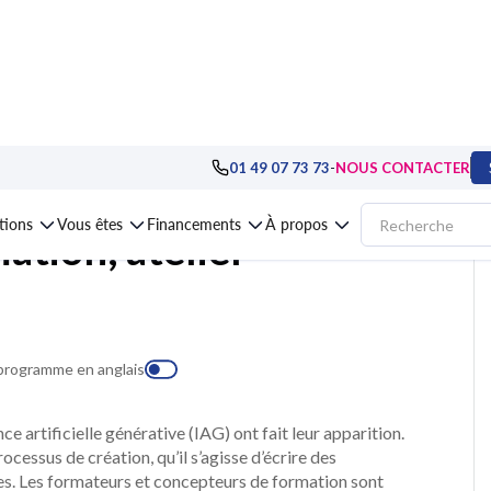
de formateurs, animation
>
Formation L'IA en formation, atelier pratique
-
01 49 07 73 73
NOUS CONTACTER
ations
Vous êtes
Financements
À propos
ation, atelier
 programme en anglais
e artificielle générative (IAG) ont fait leur apparition.
cessus de création, qu’il s’agisse d’écrire des
es. Les formateurs et concepteurs de formation sont