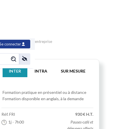
r le fait religieux en entreprise
Se connecter
INTER
INTRA
SUR MESURE
Formation pratique
en présentiel ou à distance
Formation disponible en anglais, à la demande
Réf.
FRI
930 € H.T.
1j
- 7h00
Pauses-café et
déjeuners offerts