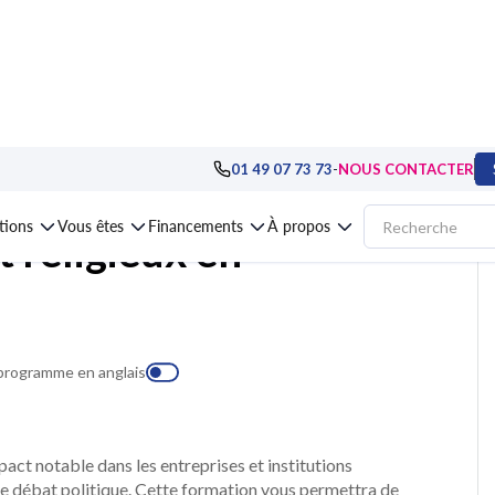
gement : pratiques avancées
>
Management de la diversité
>
Formation Gére
-
01 49 07 73 73
NOUS CONTACTER
ations
Vous êtes
Financements
À propos
t religieux en
 programme en anglais
act notable dans les entreprises et institutions
eu de débat politique. Cette formation vous permettra de