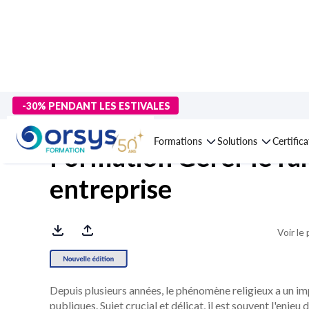
> Formations
>
Management - Développement personnel
>
Mana
-30% PENDANT LES ESTIVALES
Formations
Solutions
Certific
Formation Gérer le fai
entreprise
Voir le
Depuis plusieurs années, le phénomène religieux a un imp
publiques. Sujet crucial et délicat, il est souvent l'enj