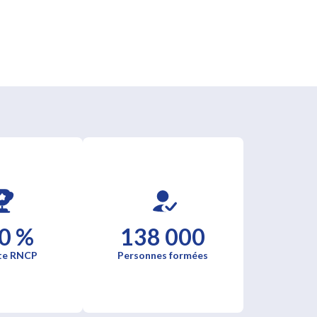
0 %
138 000
te RNCP
Personnes formées