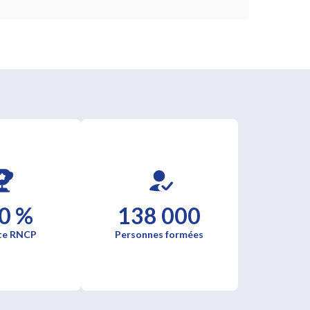
0 %
138 000
te RNCP
Personnes formées