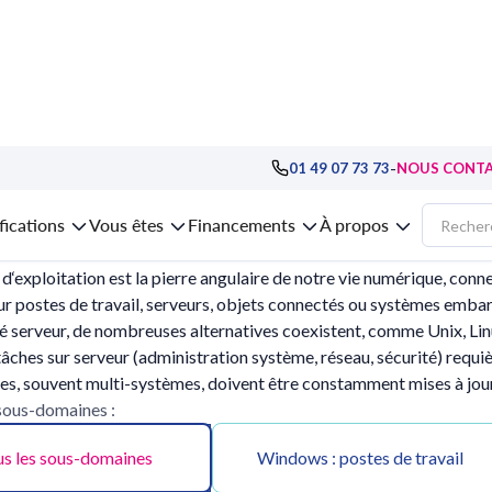
-
01 49 07 73 73
NOUS CONT
ns Systèmes d'exploitation
fications
Vous êtes
Financements
À propos
d‘exploitation est la pierre angulaire de notre vie numérique, connec
sur postes de travail, serveurs, objets connectés ou systèmes emba
té serveur, de nombreuses alternatives coexistent, comme Unix, Linux
s tâches sur serveur (administration système, réseau, sécurité) requ
, souvent multi-systèmes, doivent être constamment mises à jour 
 sous-domaines :
s les sous-domaines
Windows : postes de travail