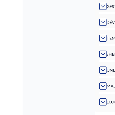
GES
DÉV
TEM
SHE
UNI
MAC
100