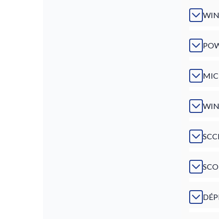
WIN
POW
MIC
WIN
SCC
SCO
DÉP