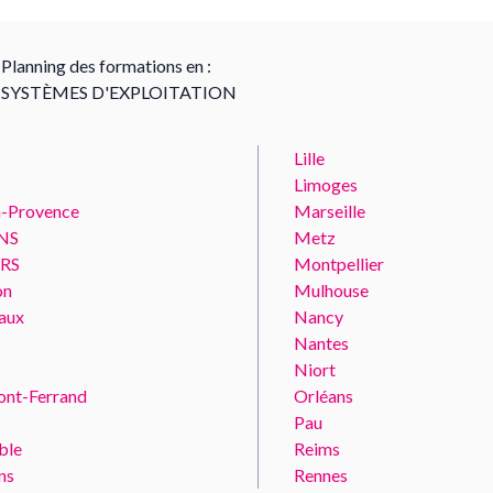
Planning des formations en :
SYSTÈMES D'EXPLOITATION
Lille
Limoges
n-Provence
Marseille
NS
Metz
RS
Montpellier
on
Mulhouse
aux
Nancy
Nantes
Niort
ont-Ferrand
Orléans
Pau
ble
Reims
ns
Rennes