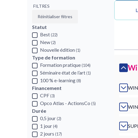
FILTRES
L
Réinitialiser filtres
Statut
Best
(22)
New
(2)
Nouvelle édition
(1)
Type de formation
Formation pratique
(104)
Wi
Séminaire état de l’art
(1)
100 % e-learning
(8)
WIN
Financement
CPF
(3)
Opco Atlas - ActionsCo
(5)
WIN
Durée
0,5 jour
(2)
1 jour
SUP
(4)
2 jours
(17)