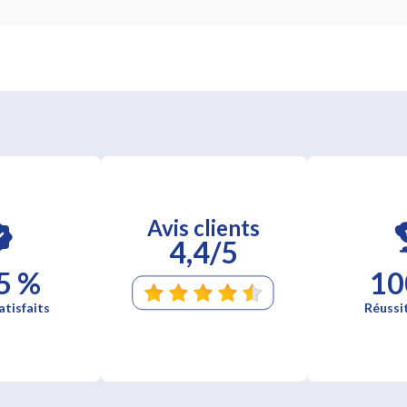
Avis clients
4,4/5
5 %
10
atisfaits
Réussi