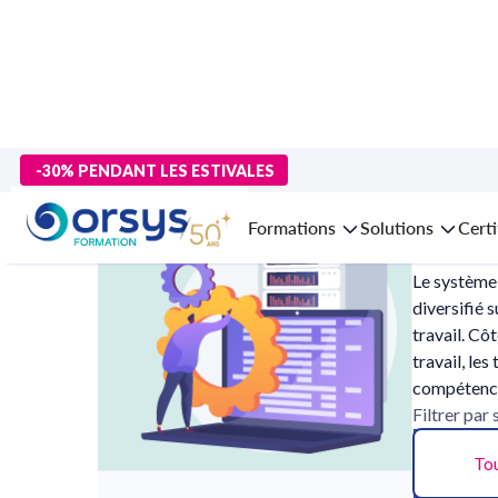
>
Accueil
>
Technologies numériques
> Systèmes d'exploitation
-30% PENDANT LES ESTIVALES
Formatio
Formations
Solutions
Certi
Le système 
diversifié 
travail. Cô
travail, le
compétences
Filtrer par
Tou