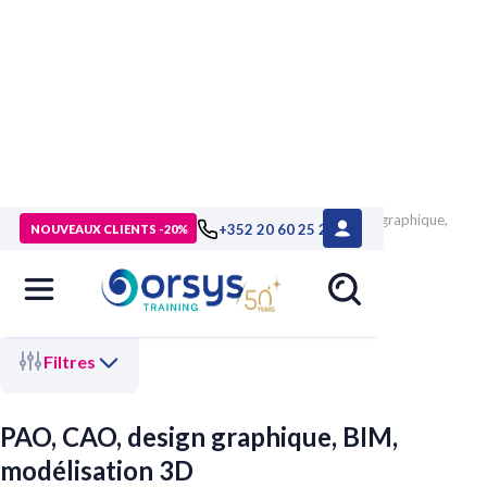
>
Accueil
>
Technologies numériques
> PAO, CAO, design graphique,
+352 20 60 25 26
NOUVEAUX CLIENTS -20%
BIM, modélisation 3D
Filtres
PAO, CAO, design graphique, BIM,
modélisation 3D