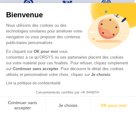
Bienvenue
Nous utilisons des cookies ou des
technologies similaires pour améliorer votre
navigation ou vous proposer des contenus
publicitaires personnalisés.
En cliquant sur
OK pour moi
vous
consentez à ce qu’ORSYS ou ses partenaires placent des cookies
sur votre matériel pour ces finalités. Pour refuser, cliquez simplement
sur
Continuer sans accepter
.
Pour découvrir le détail des cookies
utilisés et personnaliser votre choix, cliquez sur
Je choisis
.
© 2026 ORSYS
Lire la politique de confidentialité
Mentions légales
Consentements certifiés par
Politique de protection des données personnelles
CGV
Continuer sans
Je choisis
OK pour moi
accepter
Axeptio consent
Plateforme de Gestion du Consentement : Personnalisez vos O
Notre plateforme vous permet d'adapter et de gérer vos paramètr