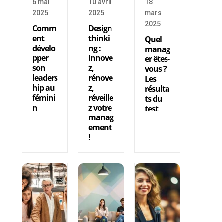
6 mai
10 avril
18
2025
2025
mars
2025
Comm
Design
ent
thinki
Quel
dévelo
ng :
manag
pper
innove
er êtes-
son
z,
vous ?
leaders
rénove
Les
hip au
z,
résulta
fémini
réveille
ts du
n
z votre
test
manag
ement
!