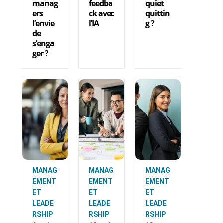
manag
feedba
quiet
ers
ck avec
quittin
l’envie
l’IA
g ?
de
s’enga
ger ?
MANAG
MANAG
MANAG
EMENT
EMENT
EMENT
ET
ET
ET
LEADE
LEADE
LEADE
RSHIP
RSHIP
RSHIP