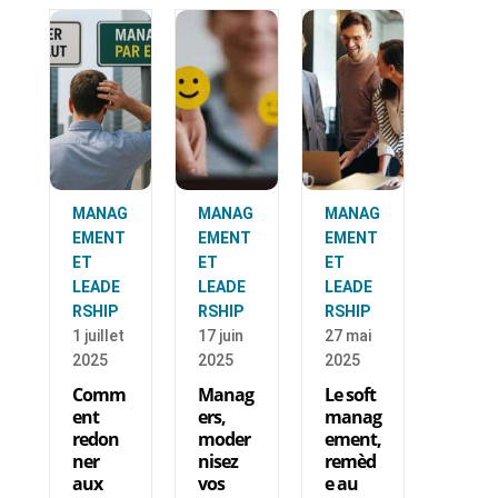
MANAG
MANAG
MANAG
EMENT
EMENT
EMENT
ET
ET
ET
LEADE
LEADE
LEADE
RSHIP
RSHIP
RSHIP
1 juillet
17 juin
27 mai
2025
2025
2025
Comm
Manag
Le soft
ent
ers,
manag
redon
moder
ement,
ner
nisez
remèd
aux
vos
e au