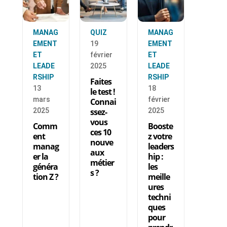
MANAG
QUIZ
MANAG
EMENT
19
EMENT
ET
février
ET
LEADE
2025
LEADE
RSHIP
RSHIP
Faites
13
18
le test !
mars
février
Connai
2025
ssez-
2025
vous
Comm
Booste
ces 10
ent
z votre
nouve
manag
leaders
aux
er la
hip :
métier
généra
les
s ?
tion Z ?
meille
ures
techni
ques
pour