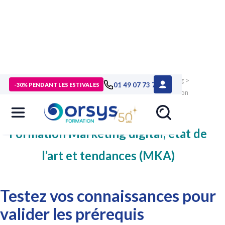
>
Formations
>
Compétences métiers
>
formation Marketing
>
01 49 07 73 73
-30% PENDANT LES ESTIVALES
formation Stratégie marketing, digital, cross-canal
>
formation
Marketing digital, état de l’art et tendances
>
test-prérequis
Formation Marketing digital, état de
l’art et tendances (MKA)
Testez vos connaissances pour
valider les prérequis