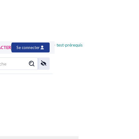
pérationnel pour les éditeurs
>
test-prérequis
ACTER
Se connecter
eurs (MUO)