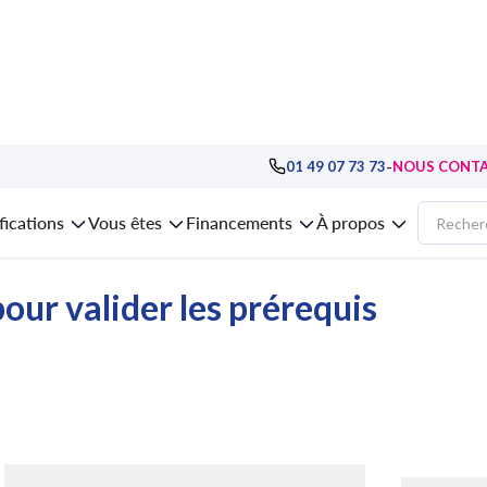
ormation Stratégie marketing, digital, cross-canal
>
formation Le marketing o
-
01 49 07 73 73
NOUS CONT
 Le marketing opérationnel pour les édit
fications
Vous êtes
Financements
À propos
our valider les prérequis