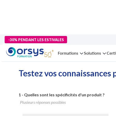
>
Formations
>
Compétences métiers
>
formation Marketing
>
f
-30% PENDANT LES ESTIVALES
Formation
Formations
Solutions
Certi
Testez vos connaissances p
1 -
Quelles sont les spécificités d'un produit ?
Plusieurs réponses possibles