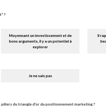
t" ?
Moyennant un investissement et de
Il r
bons arguments, il y a un potentiel à
bea
explorer
Je ne sais pas
s piliers du triangle d’or du positionnement marketing ?