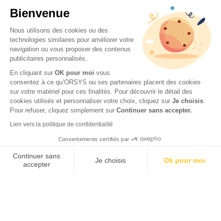
Bienvenue
Nous utilisons des cookies ou des
technologies similaires pour améliorer votre
navigation ou vous proposer des contenus
publicitaires personnalisés.
En cliquant sur
OK pour moi
vous
consentez à ce qu’ORSYS ou ses partenaires placent des cookies
sur votre matériel pour ces finalités. Pour découvrir le détail des
© 2026 ORSYS
cookies utilisés et personnaliser votre choix, cliquez sur
Je choisis
.
Mentions légales
Pour refuser, cliquez simplement sur
Continuer sans accepter.
Protection des données personnelles
Lien vers la politique de confidentialité
CGV
Consentements certifiés par
Accessibilité : partiellement conforme (62 %) – Consulter
la déclaration d’accessibilité
Continuer sans
Je choisis
Ok pour moi
accepter
Axeptio consent
Plateforme de Gestion du Consentement : Personnalisez vos O
Notre plateforme vous permet d'adapter et de gérer vos paramètr