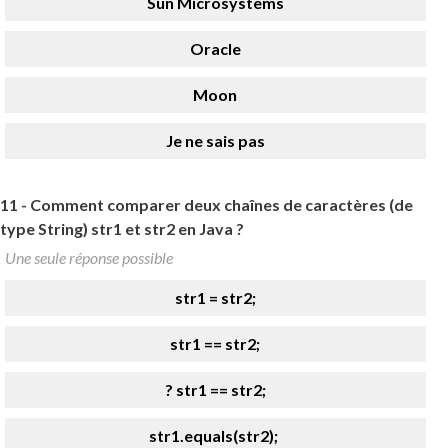
Sun Microsystems
Oracle
Moon
Je ne sais pas
11 -
Comment comparer deux chaînes de caractères (de
type String) str1 et str2 en Java ?
Une seule réponse possible
str1 = str2;
str1 == str2;
? str1 == str2;
str1.equals(str2);