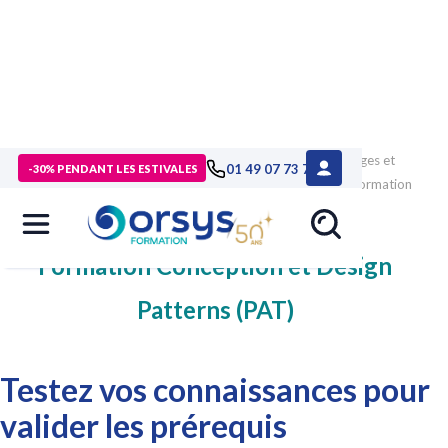
>
Formations
>
Technologies numériques
>
formation Langages et
01 49 07 73 73
-30% PENDANT LES ESTIVALES
développement
>
formation Usine logicielle : conception
>
formation
Conception et Design Patterns
>
test-prérequis
Formation Conception et Design
Patterns (PAT)
Testez vos connaissances pour
valider les prérequis