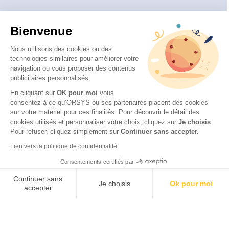
Bienvenue
Nous utilisons des cookies ou des
technologies similaires pour améliorer votre
navigation ou vous proposer des contenus
publicitaires personnalisés.
En cliquant sur
OK pour moi
vous
consentez à ce qu’ORSYS ou ses partenaires placent des cookies
sur votre matériel pour ces finalités. Pour découvrir le détail des
© 2026 ORSYS
cookies utilisés et personnaliser votre choix, cliquez sur
Je choisis
.
Mentions légales
Pour refuser, cliquez simplement sur
Continuer sans accepter.
Protection des données personnelles
Lien vers la politique de confidentialité
CGV
Consentements certifiés par
Accessibilité : partiellement conforme (62 %) – Consulter
la déclaration d’accessibilité
Continuer sans
Je choisis
Ok pour moi
accepter
Axeptio consent
Plateforme de Gestion du Consentement : Personnalisez vos O
Notre plateforme vous permet d'adapter et de gérer vos paramètr