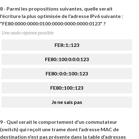
8 -
Parmi les propositions suivantes, quelle serait
l'écriture la plus optimisée de l'adresse IPv6 suivante :
"FE80:0000:0000:0100:0000:0000:0000:0123" ?
Une seule réponse possible
FE8::1::123
FE80::100:0:0:0:123
FE80::0:0::100::123
FE80::100::123
Je ne sais pas
9 -
Quel serait le comportement d'un commutateur
(switch) qui reçoit une trame dont l'adresse MAC de
destination n'est pas présente dans la table d'adresses