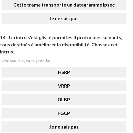
Cette trame transporte un datagramme Ipsec
Je ne sais pas
14 -
Un intru s'est glissé parmi les 4 protocoles suivants,
tous destinés à améliorer la disponibilité. Chassez cet
intrus…
Une seule réponse possible
HSRP
VRRP
GLBP
FGCP
Je ne sais pas