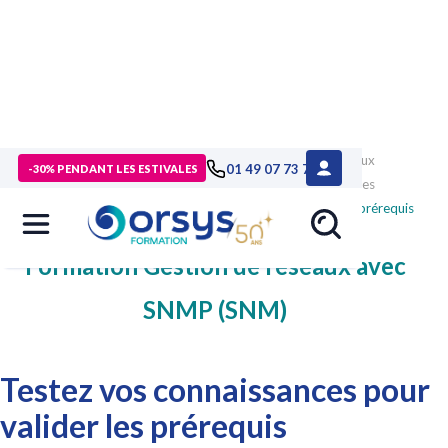
>
Formations
>
Technologies numériques
>
formation Réseaux
01 49 07 73 73
-30% PENDANT LES ESTIVALES
informatiques
>
formation Sécurité, identité et supervision des
réseaux
>
formation Gestion de réseaux avec SNMP
>
test-prérequis
Formation Gestion de réseaux avec
SNMP (SNM)
Testez vos connaissances pour
valider les prérequis