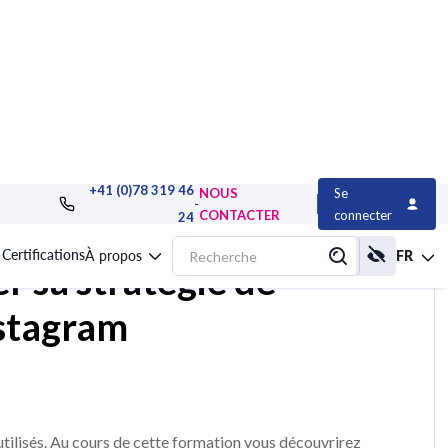
+41 (0)78 319 46
NOUS
Se
rise
>
Médias sociaux et Community Management
>
Formation Développer s
-
CONTACTER
connecter
24
Certifications
À propos
FR
r sa stratégie de
stagram
 utilisés. Au cours de cette formation vous découvrirez