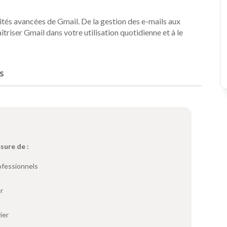
ités avancées de Gmail. De la gestion des e-mails aux
triser Gmail dans votre utilisation quotidienne et à le
s
esure de :
ofessionnels
r
ier