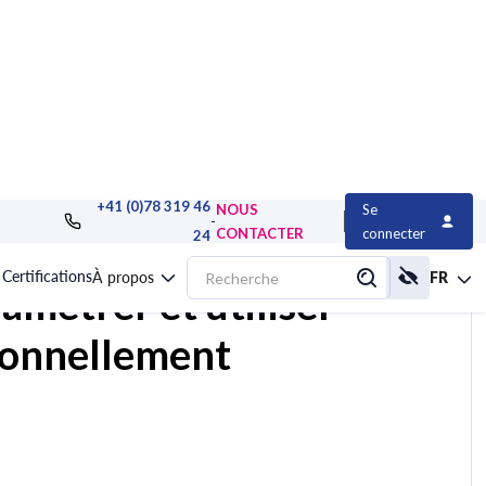
+41 (0)78 319 46
NOUS
Se
et bureautique
>
Poste de travail
>
Formation Gmail, paramétrer et utiliser la
-
CONTACTER
connecter
24
Certifications
À propos
FR
amétrer et utiliser
ionnellement