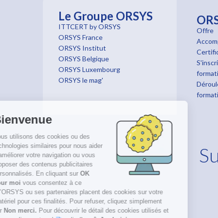
Le Groupe ORSYS
OR
ITTCERT by ORSYS
Offre
ORSYS France
Accom
ORSYS Institut
Certifi
ORSYS Belgique
S'inscr
ORSYS Luxembourg
format
ORSYS le mag'
Déroul
format
Bienvenue
Nous utilisons des cookies ou des
technologies similaires pour nous aider
Su
à améliorer votre navigation ou vous
proposer des contenus publicitaires
personnalisés. En cliquant sur
OK
pour moi
vous consentez à ce
qu’ORSYS ou ses partenaires placent des cookies sur votre
matériel pour ces finalités. Pour refuser, cliquez simplement
sur
Non merci.
Pour découvrir le détail des cookies utilisés et