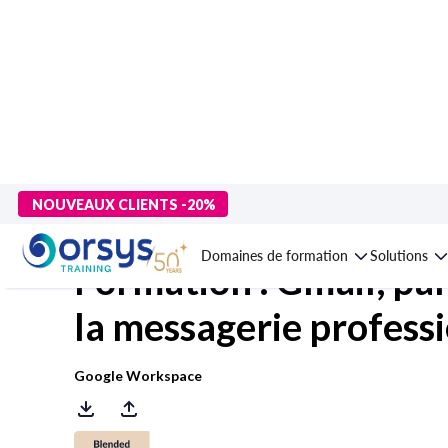
> Formations
>
Compétences métiers
>
Outils de productivité 
NOUVEAUX CLIENTS -20%
Domaines de formation
Solutions
Formation : Gmail, par
la messagerie profess
Google Workspace