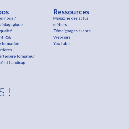
pos
Ressources
s-nous ?
Magazine des actus
pédagogique
métiers
qualité
Témoignages clients
nt RSE
Webinars
 formation
YouTube
rrières
rtenaire formateur
ité et handicap
S !