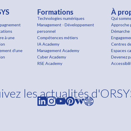
SYS
Formations
À pro
Technologies numériques
Qui somme
pagnement
Management - Développement
Approche 
cations
personnel
Démarche 
ire à une
Compétences métiers
Engageme
ion
IA Academy
Centres de
ement d'une
Management Academy
Espaces ca
ion
Cyber Academy
Devenez pa
RSE Academy
Accessibil
ivez les actualités d'ORSY