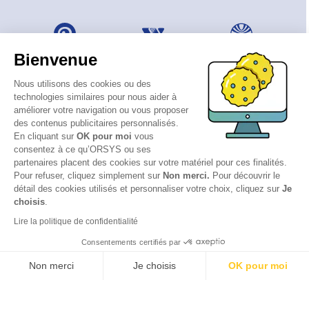
Bienvenue
Nous utilisons des cookies ou des
technologies similaires pour nous aider à
améliorer votre navigation ou vous proposer
des contenus publicitaires personnalisés.
En cliquant sur
OK pour moi
vous
consentez à ce qu’ORSYS ou ses
partenaires placent des cookies sur votre matériel pour ces finalités.
Pour refuser, cliquez simplement sur
Non merci.
Pour découvrir le
détail des cookies utilisés et personnaliser votre choix, cliquez sur
Je
choisis
.
© 2026 ORSYS
Mentions légales
Lire la politique de confidentialité
Politique de protection des données personnelles
Consentements certifiés par
CGV
Non merci
Je choisis
OK pour moi
Axeptio consent
Plateforme de Gestion du Consentement : Personnalisez vos Options
Notre plateforme vous permet d'adapter et de gérer vos paramètres de 