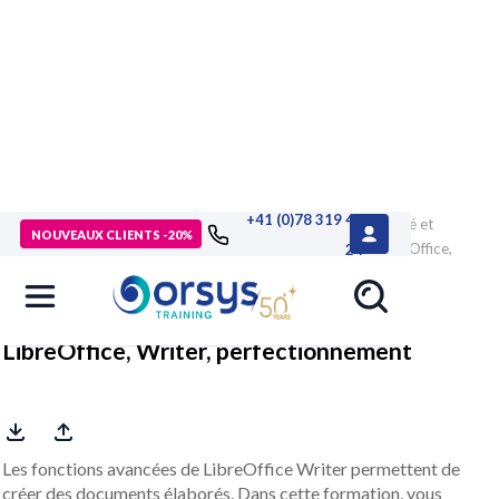
+41 (0)78 319 46
> Formations
>
Compétences métiers
>
Outils de productivité et
NOUVEAUX CLIENTS -20%
bureautique
>
Outlook, Word, PowerPoint
>
Formation LibreOffice,
24
Writer, perfectionnement
LibreOffice, Writer, perfectionnement
Les fonctions avancées de LibreOffice Writer permettent de
créer des documents élaborés. Dans cette formation, vous