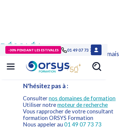
DÉSOLÉ !
01 49 07 73 73
-30% PENDANT LES ESTIVALES
Cette formation n'est plus disponible mais
d'autres formations ORSYS peuvent
répondre à vos attentes.
N'hésitez pas à :
Consulter
nos domaines de formation
Utiliser notre
moteur de recherche
Vous rapprocher de votre consultant
formation ORSYS Formation
Nous appeler au
01 49 07 73 73