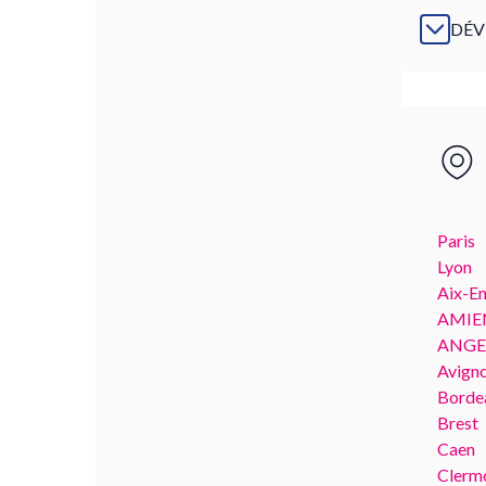
DÉV
Paris
Lyon
Aix-E
AMIE
ANGE
Avign
Borde
Brest
Caen
Clerm