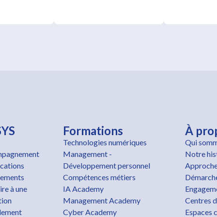
SYS
Formations
À pro
Technologies numériques
Qui somm
pagnement
Management -
Notre his
ications
Développement personnel
Approche
cements
Compétences métiers
Démarche
ire à une
IA Academy
Engageme
tion
Management Academy
Centres d
lement
Cyber Academy
Espaces c