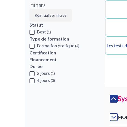
FILTRES
Réinitialiser filtres
Statut
Best
(1)
Type de formation
Formation pratique
Les tests 
(4)
Certification
Financement
Durée
2 jours
(1)
4 jours
(3)
Sy
MOD