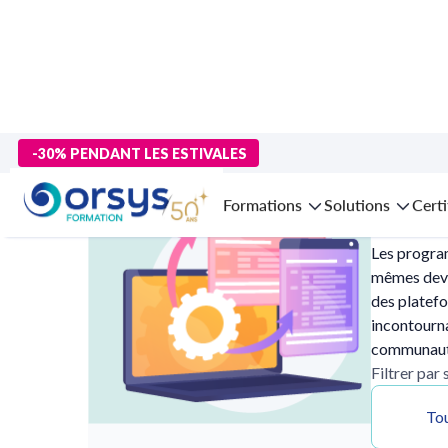
>
Accueil
>
Technologies numériques
> Langages et développe
-30% PENDANT LES ESTIVALES
Formatio
Formations
Solutions
Certi
Les program
mêmes devie
des platef
incontourna
communauté,
Filtrer par
Tou