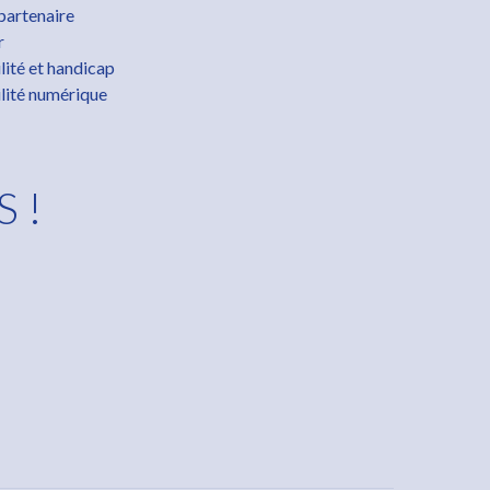
partenaire
r
lité et handicap
lité numérique
S !