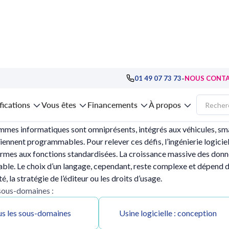
ment
-
01 49 07 73 73
NOUS CONT
ns Langages et développement
fications
Vous êtes
Financements
À propos
mes informatiques sont omniprésents, intégrés aux véhicules, sma
nnent programmables. Pour relever ces défis, l’ingénierie logiciel
ormes aux fonctions standardisées. La croissance massive des don
ble. Le choix d’un langage, cependant, reste complexe et dépend de c
 la stratégie de l’éditeur ou les droits d’usage.
 sous-domaines :
s les sous-domaines
Usine logicielle : conception