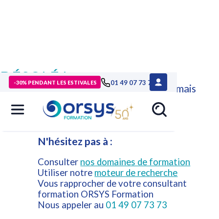
DÉSOLÉ !
01 49 07 73 73
-30% PENDANT LES ESTIVALES
Cette formation n'est plus disponible mais
d'autres formations ORSYS peuvent
répondre à vos attentes.
N'hésitez pas à :
Consulter
nos domaines de formation
Utiliser notre
moteur de recherche
Vous rapprocher de votre consultant
formation ORSYS Formation
Nous appeler au
01 49 07 73 73