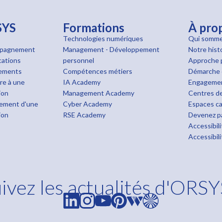
SYS
Formations
À pro
Technologies numériques
Qui somme
pagnement
Management - Développement
Notre hist
cations
personnel
Approche 
cements
Compétences métiers
Démarche 
ire à une
IA Academy
Engageme
ion
Management Academy
Centres de
ement d'une
Cyber Academy
Espaces ca
ion
RSE Academy
Devenez pa
Accessibil
Accessibil
ivez les actualités d'ORSY