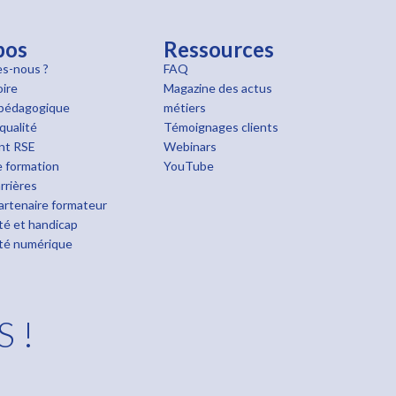
pos
Ressources
s-nous ?
FAQ
oire
Magazine des actus
pédagogique
métiers
qualité
Témoignages clients
nt RSE
Webinars
 formation
YouTube
rrières
rtenaire formateur
ité et handicap
ité numérique
S !