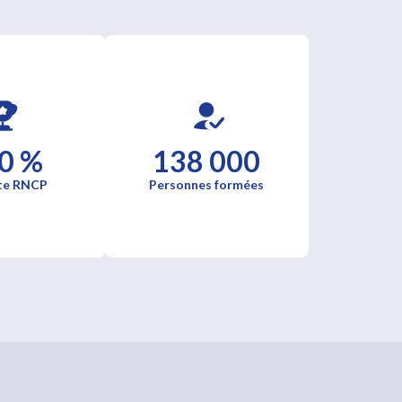
0 %
138 000
te RNCP
Personnes formées