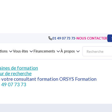
-
01 49 07 73 73
NOUS CONTACTER
mais d'autres formations ORSYS peuvent répondr
ations
Vous êtes
Financements
À propos
ines de formation
ur de recherche
e votre consultant formation ORSYS Formation
 49 07 73 73