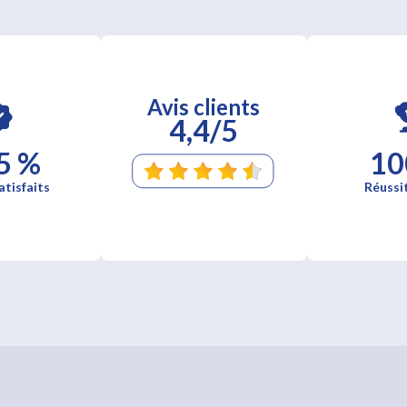
Avis clients
4,4/5
5 %
10
atisfaits
Réussi