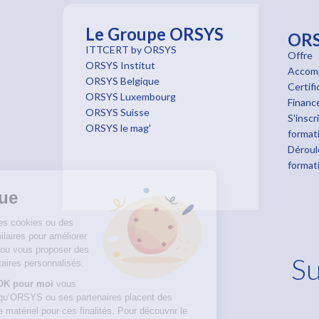
Le Groupe ORSYS
OR
ITTCERT by ORSYS
Offre
ORSYS Institut
Accom
ORSYS Belgique
Certifi
ORSYS Luxembourg
Finan
ORSYS Suisse
S'inscr
ORSYS le mag'
format
Déroul
format
Bienvenue
Nous utilisons des cookies ou des
technologies similaires pour améliorer
votre navigation ou vous proposer des
Su
contenus publicitaires personnalisés.
En cliquant sur
OK pour moi
vous
consentez à ce qu’ORSYS ou ses partenaires placent des
cookies sur votre matériel pour ces finalités. Pour découvrir le