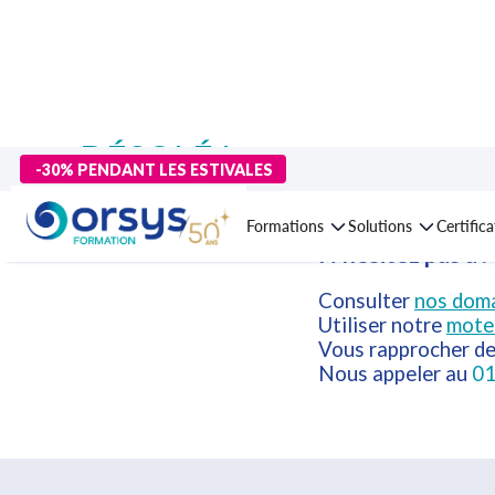
DÉSOLÉ !
-30% PENDANT LES ESTIVALES
Cette formation n'est plus disponible 
Formations
Solutions
Certific
N'hésitez pas à :
Consulter
nos doma
Utiliser notre
mote
Vous rapprocher d
Nous appeler au
01