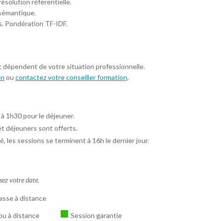
ésolution référentielle.
 sémantique.
s. Pondération TF-IDF.
t dépendent de votre situation professionnelle.
on
ou
contactez votre conseiller formation
.
 à 1h30 pour le déjeuner.
et déjeuners sont offerts.
é, les sessions se terminent à 16h le dernier jour.
ssez votre date.
asse à distance
ou à distance
Session garantie