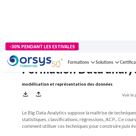
> Formations
>
Technologies numériques
>
Data analytics, data 
-30% PENDANT LES ESTIVALES
Formations
Solutions
Certific
Formation Data analyt
modélisation et représentation des données
Voir le
Le Big Data Analytics suppose la maîtrise de techniqu
statistiques, classifications, régressions, ACP... Ce cou
comment utiliser ces techniques pour construire puis év