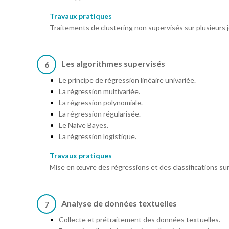
Travaux pratiques
Traitements de clustering non supervisés sur plusieurs 
Les algorithmes supervisés
6
Le principe de régression linéaire univariée.
La régression multivariée.
La régression polynomiale.
La régression régularisée.
Le Naive Bayes.
La régression logistique.
Travaux pratiques
Mise en œuvre des régressions et des classifications su
Analyse de données textuelles
7
Collecte et prétraitement des données textuelles.