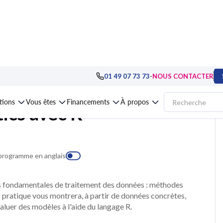
visualization, BI
>
Techniques de Data Analytics, Business Intelligence
>
Forma
-
01 49 07 73 73
NOUS CONTACTER
ations
Vous êtes
Financements
À propos
ics avec R
 programme en anglais
es fondamentales de traitement des données : méthodes
rs pratique vous montrera, à partir de données concrètes,
aluer des modèles à l'aide du langage R.