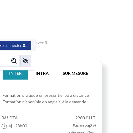
tion Data analytics avec R
Se connecter
INTER
INTRA
SUR MESURE
Formation pratique
en présentiel ou à distance
Formation disponible en anglais, à la demande
Réf.
DTA
2960 € H.T.
4j
- 28h00
Pauses-café et
déjeuners offerts