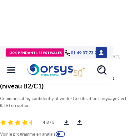
> Formations
>
Management - Développement personnel
>
01 49 07 73 73
-30% PENDANT LES ESTIVALES
Formation Communiquer efficacement en anglais (niveau B2/C1)
Communiquer efficacement en anglais
(niveau B2/C1)
Communicating confidently at work - Certification LanguageCert
(LTE) en option
4,8 / 5
Voir le programme en anglais