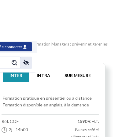
 son relationnel
>
Formation Managers : prévenir et gérer les
Se connecter
INTER
INTRA
SUR MESURE
Formation pratique
en présentiel ou à distance
Formation disponible en anglais, à la demande
Réf.
COF
1590 € H.T.
2j
- 14h00
Pauses-café et
déjeuners offerts