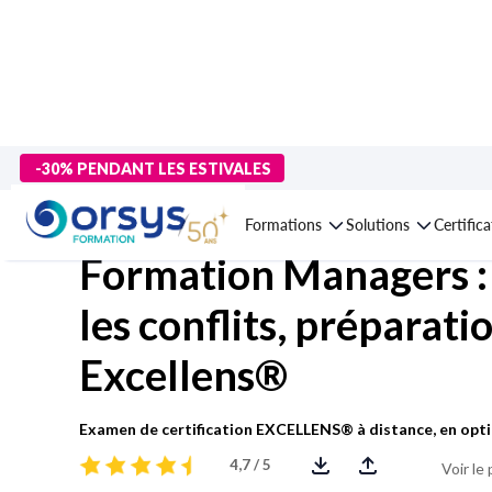
> Formations
>
Management - Développement personnel
>
Mana
-30% PENDANT LES ESTIVALES
conflits, préparation à la certification Excellens®
Formations
Solutions
Certific
Formation Managers : 
les conflits, préparatio
Excellens®
Examen de certification EXCELLENS® à distance, en opt
4,7 / 5
Voir le