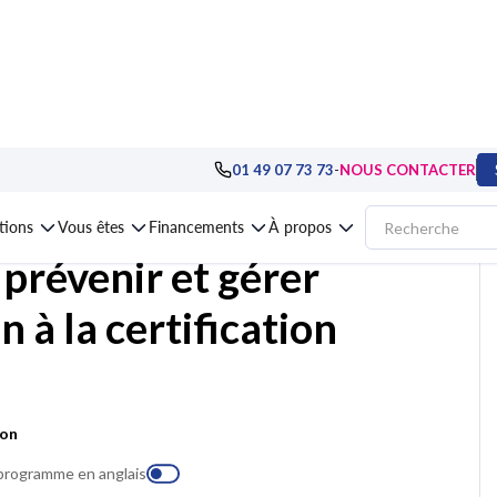
gement : pratiques avancées
>
Maîtriser sa communication, ses émotions et
-
01 49 07 73 73
NOUS CONTACTER
ations
Vous êtes
Financements
À propos
prévenir et gérer
n à la certification
ion
 programme en anglais