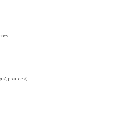
nnes.
u'à, pour-de-à).