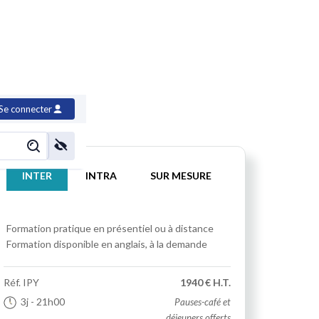
Se connecter
INTER
INTRA
SUR MESURE
Formation pratique
en présentiel ou à distance
Formation disponible en anglais, à la demande
Réf.
IPY
1940 € H.T.
3j
- 21h00
Pauses-café et
déjeuners offerts