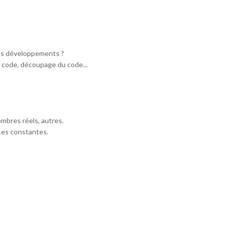
es développements ?
u code, découpage du code...
ombres réels, autres.
. Les constantes.