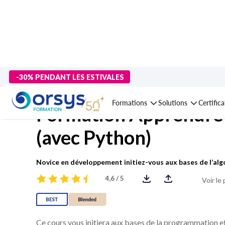
> Formations
>
Technologies numériques
>
Langages et dévelo
-30% PENDANT LES ESTIVALES
Formations
Solutions
Certific
Formation Apprendre
(avec Python)
Novice en développement initiez-vous aux bases de l’al
4,6 / 5
Voir le
Ce cours vous initiera aux bases de la programmation e