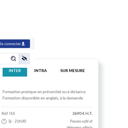
Se connecter
INTER
INTRA
SUR MESURE
Formation pratique
en présentiel ou à distance
Formation disponible en anglais, à la demande
Réf.
ISS
2690 € H.T.
3j
- 21h00
Pauses-café et
déjeuners offerts