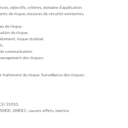
es, objectifs, critères, domaine d'application.
ments de risque, mesures de sécurité existantes,
au de risque.
sation du risque.
aitement, risque résiduel.
s.
 de communication.
e management des risques.
 traitement du risque. Surveillance des risques.
/CEI 31010.
A, AMDE, AMDEC, causes-effets, matrice