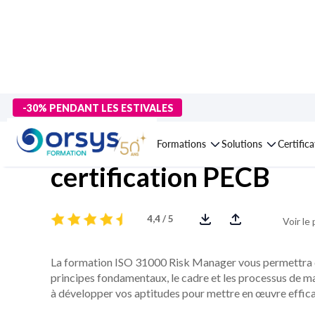
-30% PENDANT LES ESTIVALES
Formation ISO 31000,
Formations
Solutions
Certific
certification PECB
4,4 / 5
Voir le
La formation ISO 31000 Risk Manager vous permettra d
principes fondamentaux, le cadre et les processus de 
à développer vos aptitudes pour mettre en œuvre effi