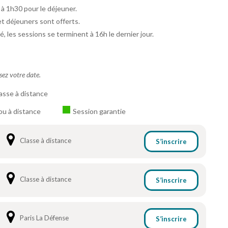
 à 1h30 pour le déjeuner.
et déjeuners sont offerts.
é, les sessions se terminent à 16h le dernier jour.
ssez votre date.
asse à distance
ou à distance
Session garantie
Classe à distance
S’inscrire
Classe à distance
S’inscrire
Paris La Défense
S’inscrire