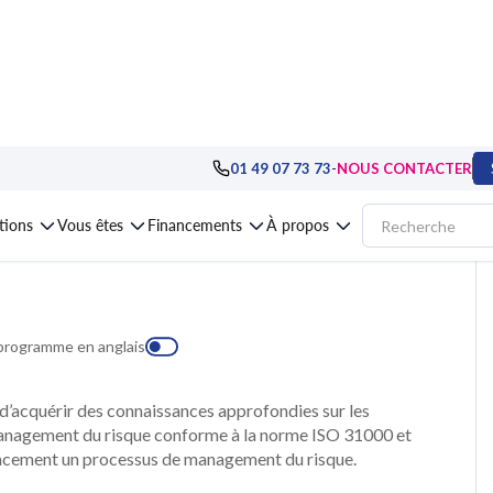
-
01 49 07 73 73
NOUS CONTACTER
 Risk Manager,
ations
Vous êtes
Financements
À propos
 programme en anglais
’acquérir des connaissances approfondies sur les
management du risque conforme à la norme ISO 31000 et
cacement un processus de management du risque.