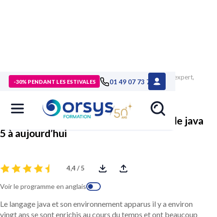
> Formations
>
Technologies numériques
>
Formation Java expert,
01 49 07 73 73
-30% PENDANT LES ESTIVALES
les avancées du langage de java 5 à aujourd’hui
Java expert, les avancées du langage de java
5 à aujourd’hui
4,4 / 5
Voir le programme en anglais
Le langage java et son environnement apparus il y a environ
vingt ans se sont enrichis au cours du temps et ont beaucoup