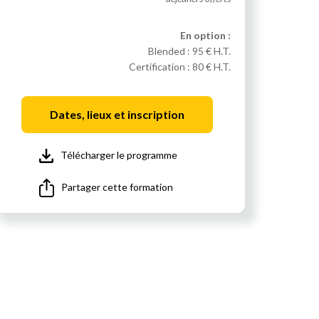
En option :
Blended :
95 € H.T.
Certification :
80 € H.T.
Dates, lieux et inscription
Télécharger le programme
Partager cette formation