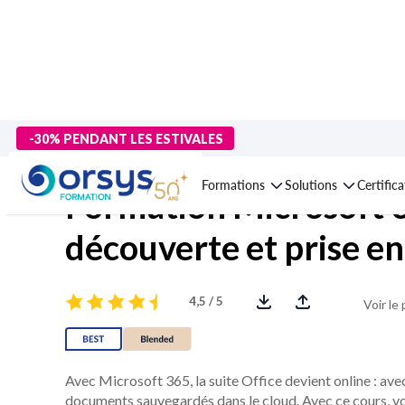
> Formations
>
Technologies numériques
>
Messagerie, travail c
-30% PENDANT LES ESTIVALES
Formations
Solutions
Certific
Formation Microsoft 3
découverte et prise e
4,5 / 5
Voir le
Avec Microsoft 365, la suite Office devient online : avec 
documents sauvegardés dans le cloud. Avec ce cours, vo