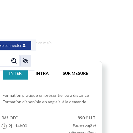
r, découverte et prise en main
Se connecter
INTER
INTRA
SUR MESURE
Formation pratique
en présentiel ou à distance
Formation disponible en anglais, à la demande
Réf.
OFC
890 € H.T.
2j
- 14h00
Pauses-café et
déjeuners offerts