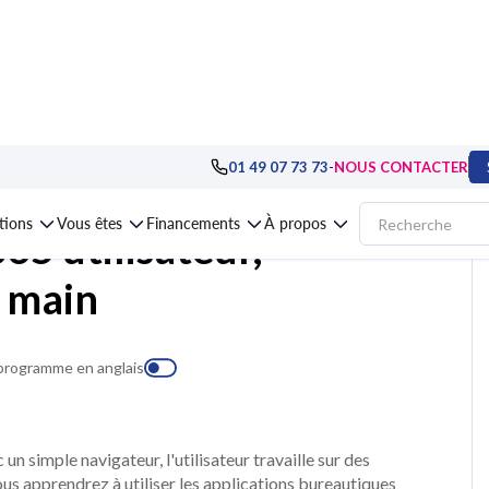
ollaboratif
>
Microsoft 365, SharePoint
>
Formation Microsoft 365 utilisateu
-
01 49 07 73 73
NOUS CONTACTER
ations
Vous êtes
Financements
À propos
65 utilisateur,
n main
 programme en anglais
un simple navigateur, l'utilisateur travaille sur des
us apprendrez à utiliser les applications bureautiques