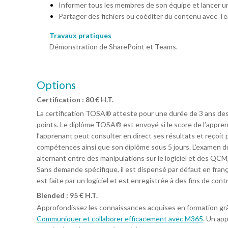
Informer tous les membres de son équipe et lancer 
Partager des fichiers ou coéditer du contenu avec T
Travaux pratiques
Démonstration de SharePoint et Teams.
Options
Certification : 80 € H.T.
La certification TOSA® atteste pour une durée de 3 ans de
points. Le diplôme TOSA® est envoyé si le score de l’apprena
l’apprenant peut consulter en direct ses résultats et reçoit 
compétences ainsi que son diplôme sous 5 jours. L’examen du
alternant entre des manipulations sur le logiciel et des QCM,
Sans demande spécifique, il est dispensé par défaut en français
est faite par un logiciel et est enregistrée à des fins de con
Blended : 95 € H.T.
Approfondissez les connaissances acquises en formation gr
Communiquer et collaborer efficacement avec M365
. Un app