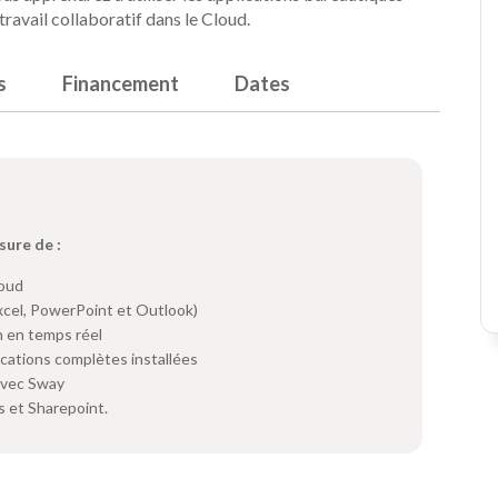
travail collaboratif dans le Cloud.
s
Financement
Dates
sure de :
loud
xcel, PowerPoint et Outlook)
on en temps réel
cations complètes installées
avec Sway
s et Sharepoint.