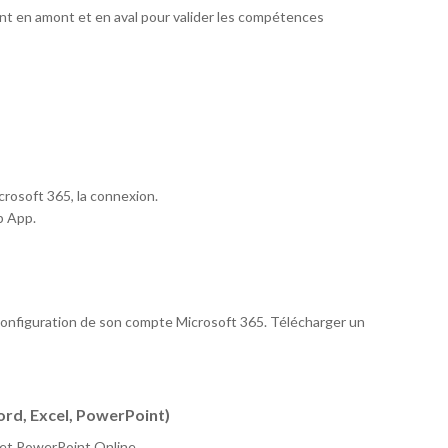
t en amont et en aval pour valider les compétences
crosoft 365, la connexion.
b App.
configuration de son compte Microsoft 365. Télécharger un
ord, Excel, PowerPoint)
et PowerPoint Online.