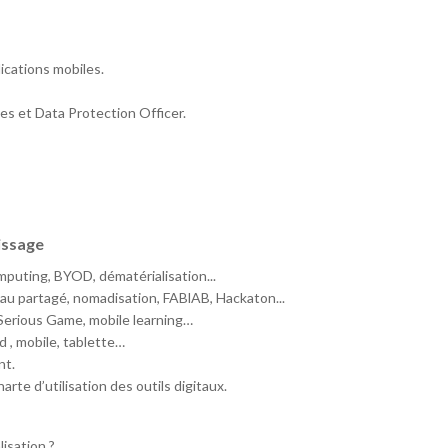
ications mobiles.
es et Data Protection Officer.
tissage
puting, BYOD, dématérialisation...
eau partagé, nomadisation, FABlAB, Hackaton...
 Serious Game, mobile learning…
d , mobile, tablette…
nt.
arte d’utilisation des outils digitaux.
isation ?