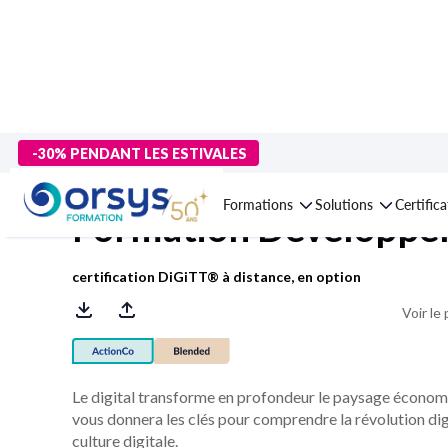
> Formations
>
Management - Développement personnel
>
Effi
-30% PENDANT LES ESTIVALES
Formations
Solutions
Certific
Formation Développer 
certification DiGiTT® à distance, en option
Voir le
Le digital transforme en profondeur le paysage écono
vous donnera les clés pour comprendre la révolution dig
culture digitale.