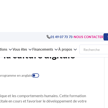
cacité professionnelle
>
Organisation et performance au travail
>
Formation Dé
-
01 49 07 73 73
NOUS CONTACTER
ations
Vous êtes
Financements
À propos
la culture digitale
 programme en anglais
mique et les comportements humains. Cette formation
itale en cours et favoriser le développement de votre