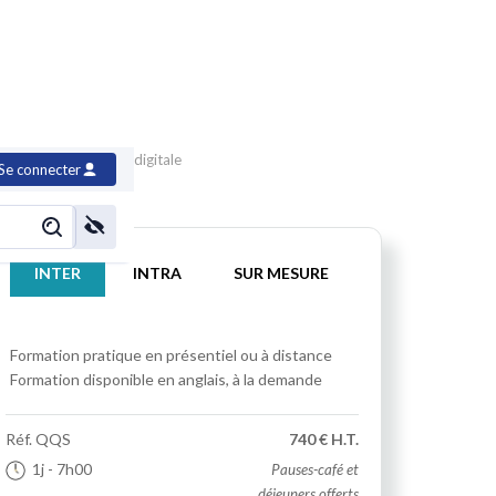
velopper la culture digitale
Se connecter
INTER
INTRA
SUR MESURE
Formation pratique
en présentiel ou à distance
Formation disponible en anglais, à la demande
Réf.
QQS
740 € H.T.
1j
- 7h00
Pauses-café et
déjeuners offerts