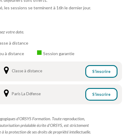
et déjeuners sont offerts.
é, les sessions se terminent à 16h le dernier jour.
ssez votre date.
asse à distance
ou à distance
Session garantie
Classe à distance
S’inscrire
Paris La Défense
S’inscrire
dagogiques d'ORSYS Formation. Toute reproduction,
 autorisation préalable écrite d'ORSYS, est strictement
à la protection de ses droits de propriété intellectuelle.