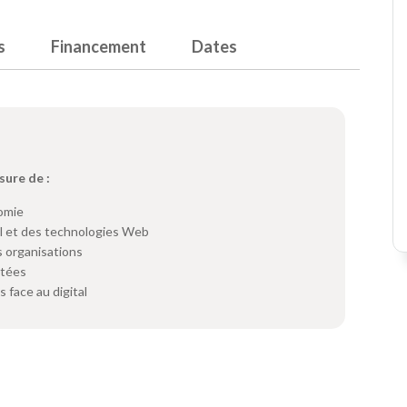
s
Financement
Dates
sure de :
nomie
al et des technologies Web
 organisations
outées
 face au digital