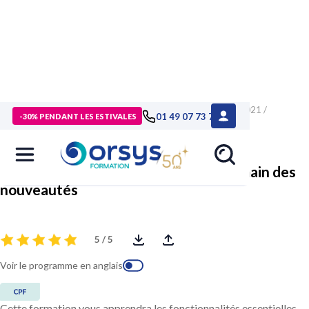
> Formations
>
Compétences métiers
>
Formation Word 2021 /
01 49 07 73 73
-30% PENDANT LES ESTIVALES
Microsoft 365, prise en main des nouveautés
Word 2021 / Microsoft 365, prise en main des
nouveautés
5 / 5
Voir le programme en anglais
Cette formation vous apprendra les fonctionnalités essentielles