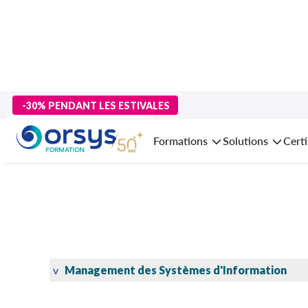
>
Certifications éditeurs IT et management
> Certification APM
-30% PENDANT LES ESTIVALES
Formations
Solutions
Certi
v
Management des Systèmes d'Information