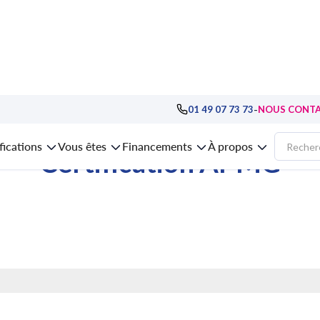
G
-
01 49 07 73 73
NOUS CONT
fications
Vous êtes
Financements
À propos
Certification APMG