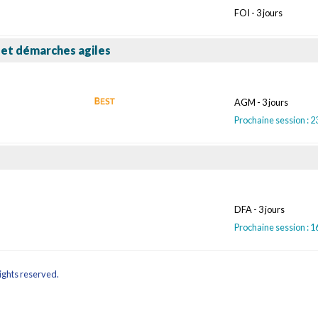
FOI - 3 jours
s et démarches agiles
AGM - 3 jours
Prochaine session : 
DFA - 3 jours
Prochaine session : 
ights reserved.