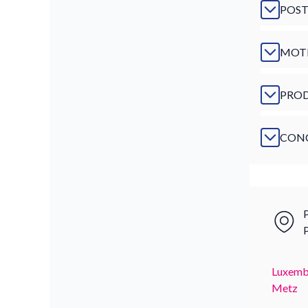
POST
MOTI
PRO
CONC
P
Luxemb
Metz