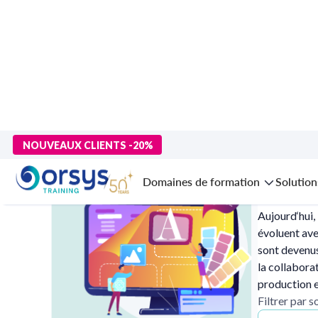
>
Accueil
>
Technologies numériques
> PAO, CAO, design graphi
NOUVEAUX CLIENTS -20%
PAO, CAO,
Domaines de formation
Solution
Aujourd‘hui,
évoluent ave
sont devenus
la collabora
production 
Filtrer par 