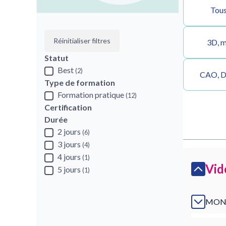
Tous
Réinitialiser filtres
3D, m
Statut
Best
(2)
CAO, DA
Type de formation
Formation pratique
(12)
Certification
Durée
2 jours
(6)
3 jours
(4)
4 jours
(1)
Vid
5 jours
(1)
MON