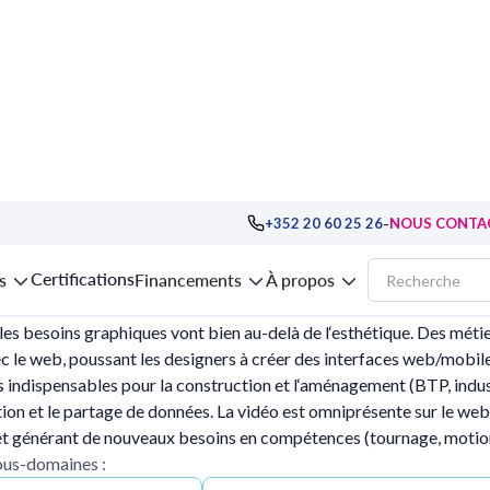
que, BIM, modélisation 3D
-
+352 20 60 25 26
NOUS CONTA
 design graphique, BIM, modélisation 3D
Certifications
s
Financements
À propos
 les besoins graphiques vont bien au-delà de l‘esthétique. Des métier
c le web, poussant les designers à créer des interfaces web/mobi
 indispensables pour la construction et l‘aménagement (BTP, indu
tion et le partage de données. La vidéo est omniprésente sur le we
et générant de nouveaux besoins en compétences (tournage, motion
sous-domaines :