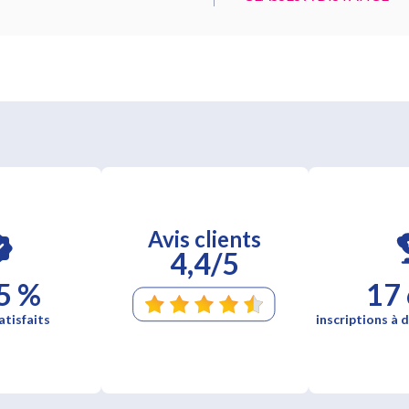
Avis clients
4,4/5
5 %
17
atisfaits
inscriptions à d