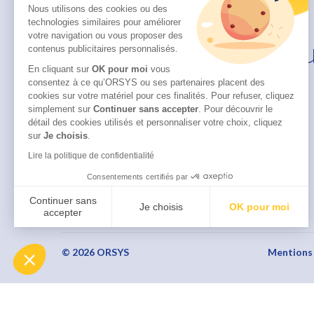
Nous utilisons des cookies ou des
technologies similaires pour améliorer
votre navigation ou vous proposer des
Su
contenus publicitaires personnalisés.
En cliquant sur
OK pour moi
vous
consentez à ce qu’ORSYS ou ses partenaires placent des
cookies sur votre matériel pour ces finalités. Pour refuser, cliquez
simplement sur
Continuer sans accepter
.
Pour découvrir le
détail des cookies utilisés et personnaliser votre choix, cliquez
sur
Je choisis
.
Lire la politique de confidentialité
Consentements certifiés par
Continuer sans
Je choisis
OK pour moi
accepter
Axeptio consent
Plateforme de Gestion du Consentement : Personnalisez vo
Notre plateforme vous permet d'adapter et de gérer vos param
© 2026 ORSYS
Mentions 