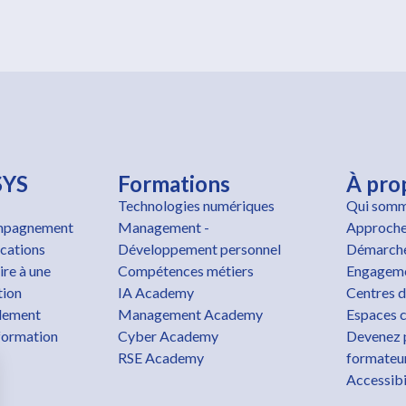
SYS
Formations
À pro
Technologies numériques
Qui somm
pagnement
Management -
Approche
ications
Développement personnel
Démarche
ire à une
Compétences métiers
Engageme
tion
IA Academy
Centres d
lement
Management Academy
Espaces c
formation
Cyber Academy
Devenez 
RSE Academy
formateu
Accessibi