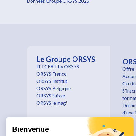
Données Groupe ORSYS 2025
Le Groupe ORSYS
OR
ITTCERT by ORSYS
Offre
ORSYS France
Accom
ORSYS Institut
Certif
ORSYS Belgique
S'inscr
ORSYS Suisse
forma
ORSYS le mag'
Dérou
d'une 
Bienvenue