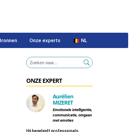
Bronnen
Onze experts
NL
ONZE EXPERT
Aurélien
MIZERET
Emotionele intelligentie,
communicatie, omgaan
met emoties
Hij begeleidt professionals,