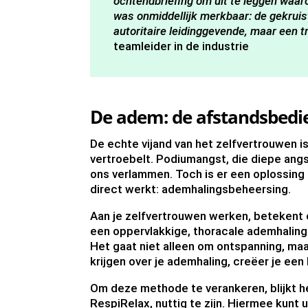
ochtendbriefing om uit te leggen wa
was onmiddellijk merkbaar: de gekrui
autoritaire leidinggevende, maar een
teamleider in de industrie
De adem: de afstandsbedie
De echte vijand van het zelfvertrouwen 
vertroebelt. Podiumangst, die diepe ang
ons verlammen. Toch is er een oplossing d
direct werkt: ademhalingsbeheersing.
Aan je zelfvertrouwen werken, betekent
een oppervlakkige, thoracale ademhaling 
Het gaat niet alleen om ontspanning, ma
krijgen over je ademhaling, creëer je een 
Om deze methode te verankeren, blijkt he
RespiRelax, nuttig te zijn. Hiermee kunt 