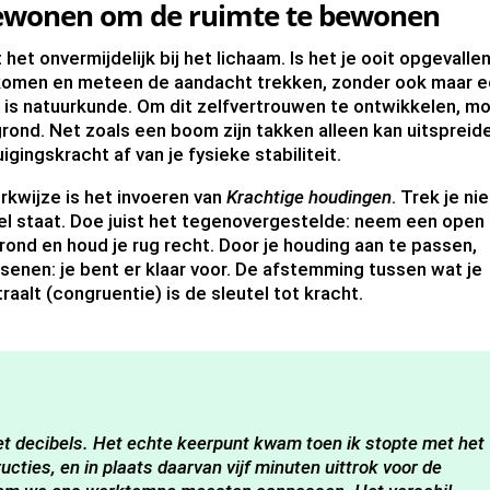
bewonen om de ruimte te bewonen
het onvermijdelijk bij het lichaam. Is het je ooit opgevalle
omen en meteen de aandacht trekken, zonder ook maar 
 is natuurkunde. Om dit zelfvertrouwen te ontwikkelen, m
grond. Net zoals een boom zijn takken alleen kan uitspreid
uigingskracht af van je fysieke stabiliteit.
kwijze is het invoeren van
Krachtige houdingen
. Trek je nie
spel staat. Doe juist het tegenovergestelde: neem een open
rond en houd je rug recht. Door je houding aan te passen,
ersenen: je bent er klaar voor. De afstemming tussen wat je
traalt (congruentie) is de sleutel tot kracht.
et decibels. Het echte keerpunt kwam toen ik stopte met het
cties, en in plaats daarvan vijf minuten uittrok voor de