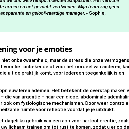
arom we ons werktempo moesten aanpassen. Het verschil
ste armen en het gezucht verdwenen. Mijn team zag geen
 transparante en geloofwaardige manager.»
Sophie,
ning voor je emoties
is niet onbekwaamheid, maar de stress die onze vermogen
st voor het onbekende of voor het oordeel van anderen, ka
ie uit de praktijk komt, voor iedereen toegankelijk is en
 opnieuw leren ademen. Het betekent de overstap maken 
– die van urgentie – naar een diepe, abdominale ademhali
ar ook om fysiologische mechanismen. Door weer controle
heilzame ruimte voor reflectie voordat je je uitdrukt.
t dagelijks gebruik van een app voor hartcoherentie, zoal
u uw lichaam trainen om tot rust te komen, zodat u er op d