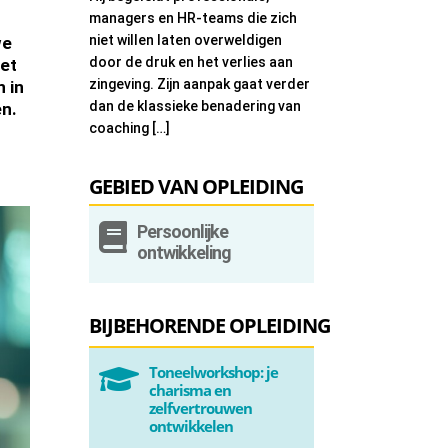
managers en HR-teams die zich
niet willen laten overweldigen
we
door de druk en het verlies aan
iet
zingeving. Zijn aanpak gaat verder
n in
dan de klassieke benadering van
en.
coaching […]
GEBIED VAN OPLEIDING

Persoonlijke
ontwikkeling
BIJBEHORENDE OPLEIDING
Toneelworkshop: je

charisma en
zelfvertrouwen
ontwikkelen