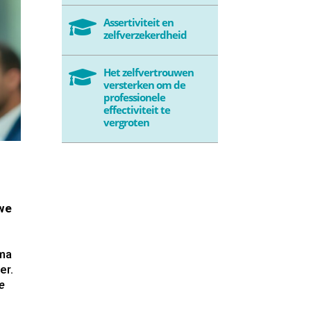
Assertiviteit en

zelfverzekerdheid
Het zelfvertrouwen

versterken om de
professionele
effectiviteit te
vergroten
 we
sma
er.
de