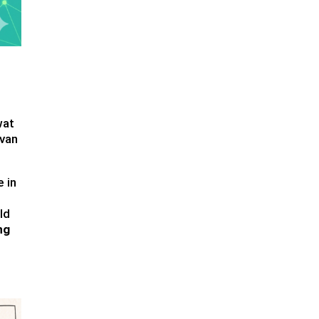
wat
 van
 in
ld
ng