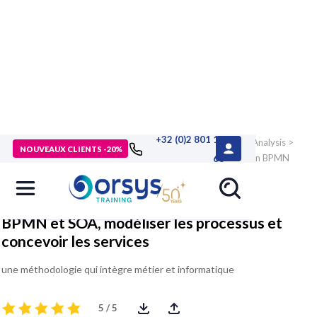
+32 (0)2 801 13
> Formations
>
Technologies numériques
>
MOA, Business Analysis
>
NOUVEAUX CLIENTS -20%
Expression des besoins, ingénierie des exigences
>
Formation BPMN
68
et SOA, modéliser les processus et concevoir les services
BPMN et SOA, modéliser les processus et
concevoir les services
une méthodologie qui intègre métier et informatique
5 / 5