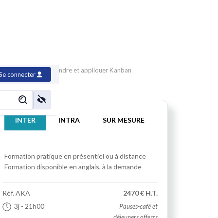
odes Agiles, comprendre et appliquer Kanban
Se connecter
INTER
INTRA
SUR MESURE
Formation pratique
en présentiel ou à distance
Formation disponible en anglais, à la demande
Réf.
AKA
2470 € H.T.
3j
- 21h00
Pauses-café et
déjeuners offerts