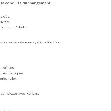
la conduite du changement
s clés.
x tiré.
 à grande échelle.
rôle des leaders dans un système Kanban.
ntraintes.
utres métriques.
orks agiles.
es complexes avec Kanban.
projets