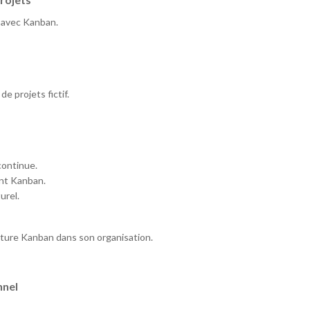
s avec Kanban.
e projets fictif.
continue.
nt Kanban.
urel.
lture Kanban dans son organisation.
nnel