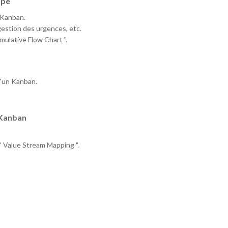
ipe
 Kanban.
 gestion des urgences, etc.
mulative Flow Chart ".
d'un Kanban.
 Kanban
 " Value Stream Mapping ".