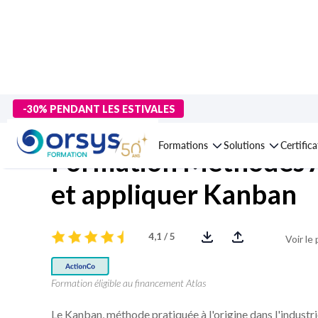
> Formations
>
Technologies numériques
>
Management des Sys
-30% PENDANT LES ESTIVALES
Formations
Solutions
Certific
Formation Méthodes A
et appliquer Kanban
4,1 / 5
Voir le
Formation éligible au financement Atlas
Le Kanban, méthode pratiquée à l'origine dans l'industri