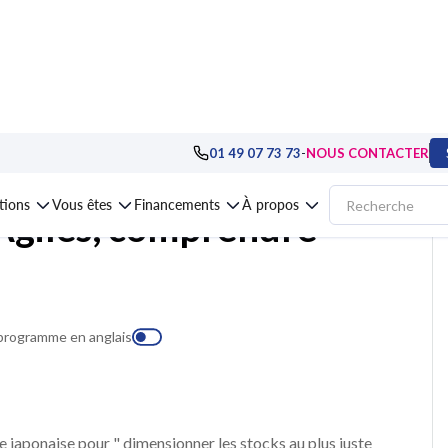
tèmes d'Information
>
Référentiels ITIL®, ISO, COBIT®...
>
Formation Méth
-
01 49 07 73 73
NOUS CONTACTER
ations
Vous êtes
Financements
À propos
giles, comprendre
 programme en anglais
e japonaise pour " dimensionner les stocks au plus juste