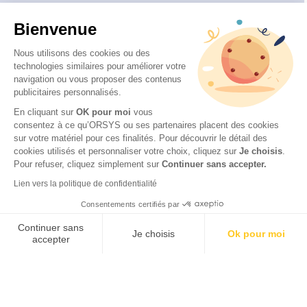
Bienvenue
Nous utilisons des cookies ou des
technologies similaires pour améliorer votre
navigation ou vous proposer des contenus
publicitaires personnalisés.
En cliquant sur
OK pour moi
vous
consentez à ce qu’ORSYS ou ses partenaires placent des cookies
sur votre matériel pour ces finalités. Pour découvrir le détail des
© 2026 ORSYS
cookies utilisés et personnaliser votre choix, cliquez sur
Je choisis
.
Mentions légales
Pour refuser, cliquez simplement sur
Continuer sans accepter.
Protection des données personnelles
Lien vers la politique de confidentialité
CGV
Consentements certifiés par
Accessibilité : partiellement conforme (62 %) – Consulter
la déclaration d’accessibilité
Continuer sans
Je choisis
Ok pour moi
accepter
Axeptio consent
Plateforme de Gestion du Consentement : Personnalisez vos Options
Notre plateforme vous permet d'adapter et de gérer vos paramètres de 