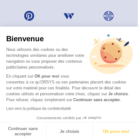
Bienvenue
Nous utilisons des cookies ou des
technologies similaires pour améliorer votre
navigation ou vous proposer des contenus
publicitaires personnalisés.
En cliquant sur
OK pour moi
vous
consentez à ce qu’ORSYS ou ses partenaires placent des cookies
sur votre matériel pour ces finalités. Pour découvrir le détail des
© 2026 ORSYS
cookies utilisés et personnaliser votre choix, cliquez sur
Je choisis
.
Mentions légales
Pour refuser, cliquez simplement sur
Continuer sans accepter.
Protection des données personnelles
Lien vers la politique de confidentialité
CGV
Consentements certifiés par
Accessibilité : partiellement conforme (62 %) – Consulter
la déclaration d’accessibilité
Continuer sans
Je choisis
Ok pour moi
accepter